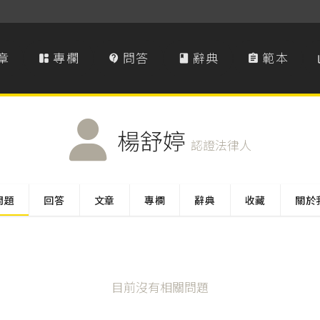
章
專欄
問答
辭典
範本




楊舒婷
認證法律人
問題
回答
文章
專欄
辭典
收藏
關於
目前沒有相關問題