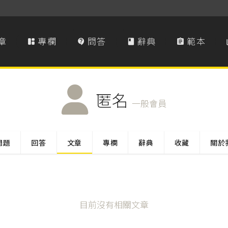
章
專欄
問答
辭典
範本




匿名
一般會員
問題
回答
文章
專欄
辭典
收藏
關於
目前沒有相關文章