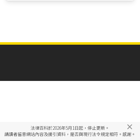
×
法律百科於2026年5月1日起，停止更新。
請讀者留意網站內容及援引資料，是否與現行法令規定相符。感謝。