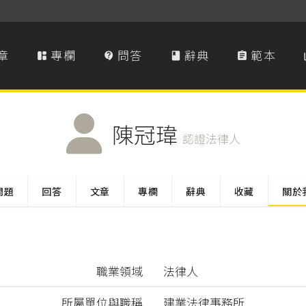
章
專欄
問答
辭典
範本




陳冠瑋
認證法律人
問題
回答
文章
專欄
辭典
收藏
關於
職業領域
法律人
所屬單位與職稱
建業法律事務所