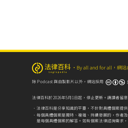
‧
By all and for a
除 Podcast 與自製影片以外，網站採用
法律百科於2026年5月1日起，停止更新。請讀者
法律百科是分享知識的平臺，不針對具體個案提供
每個具體個案是獨特、複雜、持續發展的，作者及
是每個具體個案的解答。如有個案法律諮詢需求，