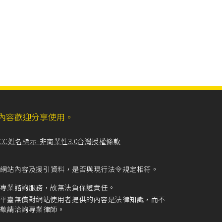
ll，網站內容歡迎分享使用。
CC姓名標示-非商業性3.0台灣授權條款
留意網站內容及援引資料，是否與現行法令規定相符。
專業諮詢服務，故無法負保證責任。
平臺無償對網站使用者提供的內容是法律知識，而不
敬請洽詢專業律師。