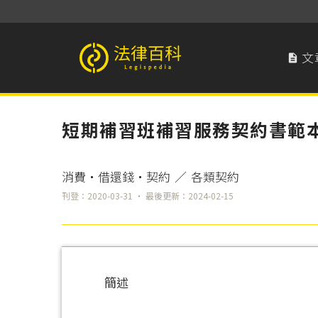
文

法律百科 Legispedia
短期補習班補習服務契約書範
消費‧借還錢‧契約
／
各類契約
刊登：2020-03-31 ‧ 最後更新：2024-02-15
簡述