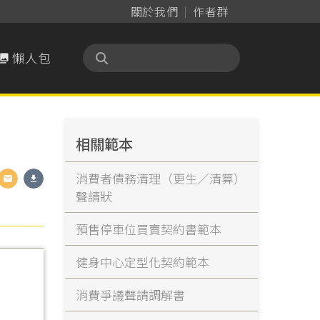
關於我們
作者群
懶人包

相關範本
消費者債務清理（更生／清算）
聲請狀
預售停車位買賣契約書範本
健身中心定型化契約範本
消費爭議聲請調解書