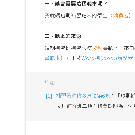
一、誰會需要這個範本呢？
[1]
要就讀短期補習班
的學生（
消費者
）
二、範本的來源
短期補習班補習服務
契約
書範本，來自
書範本
》，下載
Word檔(.docx)請點我
註腳
補習及進修教育法第6條
：「短期
文理補習班二類；修業期限為一個