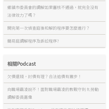
鄉鎮市委員會的調解如果審核不通過，就完全沒有
法律效力了嗎？
開完第一次偵查庭後和解的程序要怎麼進行？
簡易庭調解程序及訴訟程序?
相關Podcast
欠債還錢，討債有理？合法追債有撇步！
向職場霸凌說不！面對職場霸凌的教戰守則 ft.勞動
調解委員嘉偉