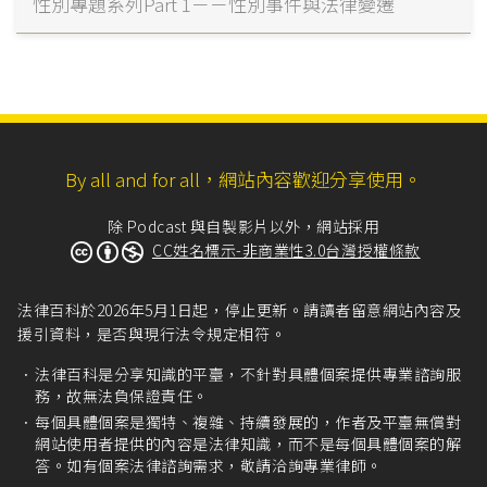
性別專題系列Part 1－－性別事件與法律變遷
By all and for all，網站內容歡迎分享使用。
除 Podcast 與自製影片以外，網站採用
CC姓名標示-非商業性3.0台灣授權條款
法律百科於2026年5月1日起，停止更新。請讀者留意網站內容及
援引資料，是否與現行法令規定相符。
法律百科是分享知識的平臺，不針對具體個案提供專業諮詢服
務，故無法負保證責任。
每個具體個案是獨特、複雜、持續發展的，作者及平臺無償對
網站使用者提供的內容是法律知識，而不是每個具體個案的解
答。如有個案法律諮詢需求，敬請洽詢專業律師。