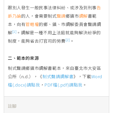
跟別人發生一般民事法律糾紛、或涉及到刑事
告
訴乃論
的人，會需要制式
聲請
鄉鎮市
調解
書範
本，向有
管轄權
的鄉、鎮、市調解委員會聲請調
[1]
解
。調解是一種不用上法庭就能夠解決紛爭的
[2]
制度，能夠省去打官司的勞費
。
二、範本的來源
制式聲請鄉鎮市調解書範本，來自臺北市大安區
公所（n.d.），《
制式聲請調解書
》，下載
Word
檔(.docx)請點我
，
PDF檔(.pdf)請點我
。
註腳