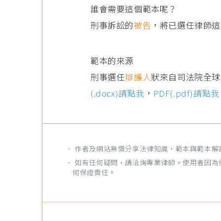
誰會需要這個範本呢？
刑事訴訟的
被告
，將已選任律師這
範本的來源
刑事選任
辯護人
狀來自司法院全球
(.docx)請點我
，
PDF(.pdf)請點我
． 作者及網站無償分享法律知識，範本與範本
． 如有任何疑問，請洽詢專業律師。使用者因
何保證責任。