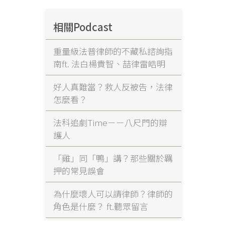
相關Podcast
重量級法普律師的不藏私諮詢指
南ft. 法白楊貴智、喆律雷皓明
好人真難當？救人反被告，法律
怎麼看？
法科追劇Time－－八尺門的辯
護人
「雞」同「鴨」講？那些關於羈
押的常見誤會
為什麼壞人可以請律師？律師的
角色是什麼？ ft.聽眾留言