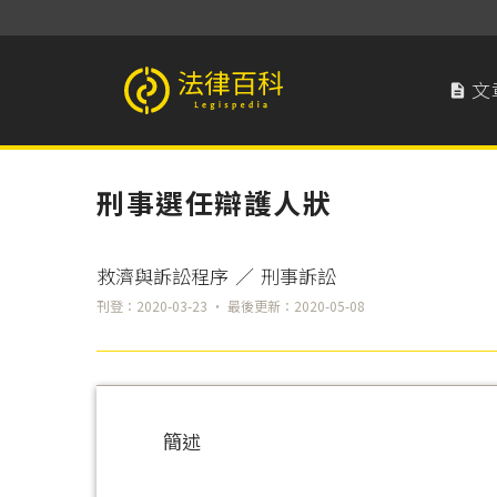
文

法律百科 Legispedia
刑事選任辯護人狀
救濟與訴訟程序
／
刑事訴訟
刊登：2020-03-23 ‧ 最後更新：2020-05-08
簡述