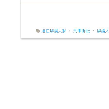
選任辯護人狀
，
刑事訴訟
，
辯護