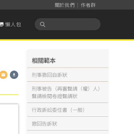
關於我們
作者群
懶人包

相關範本
刑事撤回自訴狀
刑事被告（再審聲請（權）人）
聲請檢閱卷證聲請狀
行政訴訟委任書（一般）
撤回告訴狀