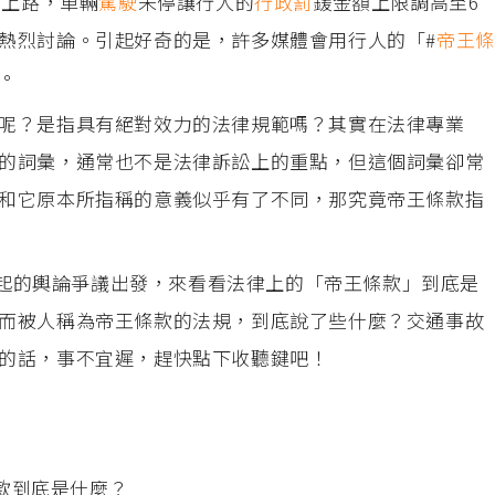
正
上路，車輛
駕駛
未停讓行人的
行政罰
鍰金額上限調高至6
熱烈討論。引起好奇的是，許多媒體會用行人的「#
帝王條
。
呢？是指具有絕對效力的法律規範嗎？其實在法律專業
的詞彙，通常也不是法律訴訟上的重點，但這個詞彙卻常
和它原本所指稱的意義似乎有了不同，那究竟帝王條款指
例引起的輿論爭議出發，來看看法律上的「帝王條款」到底是
而被人稱為帝王條款的法規，到底說了些什麼？交通事故
的話，事不宜遲，趕快點下收聽鍵吧！
條款到底是什麼？