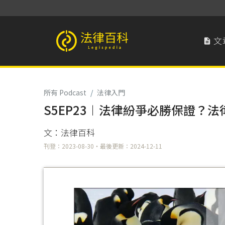
文

法律百科 Legispedia
所有 Podcast
/
法律入門
S5EP23︱法律紛爭必勝保證？
文：法律百科
刊登：2023-08-30・最後更新：2024-12-11