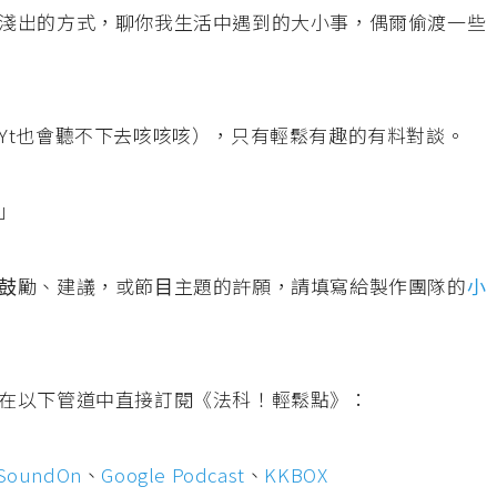
淺出的⽅式，聊你我⽣活中遇到的⼤⼩事，偶爾偷渡⼀些
Yt也會聽不下去咳咳咳），只有輕鬆有趣的有料對談。
」
⿎勵、建議，或節⽬主題的許願，請填寫給製作團隊的
⼩
在以下管道中直接訂閱《法科！輕鬆點》：
SoundOn
、
Google Podcast
、
KKBOX