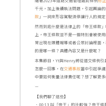
隨著2023年道路交通管理處罰條例
修
千元，加上後續執法問題，引起輿論的
款
」一詞來形容駕駛須停讓行人的規定
然而到底什麼是法律上的「帝王條款」
上，帝王條款並不是一個特別會被使用
常出現在媒體報導或者公眾討論裡面，
的是哪一條？具體內容又是什麼呢？
本集節目，Yt與Henry將從道交條
怎麼一回事，在
交通事故
當中引起爭議
中要如何衡量法律責任呢？想了解更多
－
【我們聊了這些】
．00:13 叫「帝王」的比較強？帝王