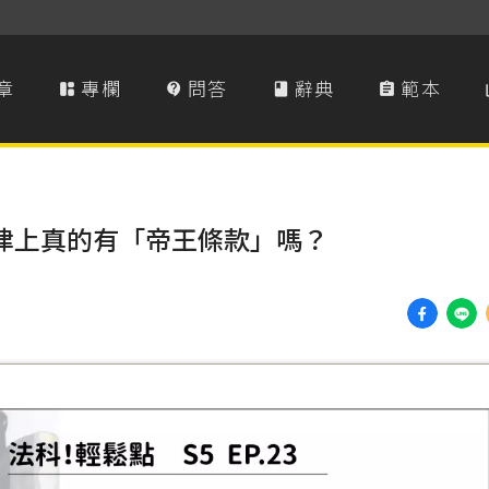
章
專欄
問答
辭典
範本




法律上真的有「帝王條款」嗎？