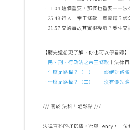
．11:04 這個重要，那個也重要－－
．25:48 行人「帝王條款」真霸道？
．31:57 交通事故其實很複雜？發生
－
【聽完還想更了解，你也可以停看聽】
．
民、刑、行政法之帝王條款
︱法律百
．
什麼是路權？（一）──談絕對路權
．
什麼是路權？（二）──沒有優先路
－
/// 關於 法科！輕鬆點 ///
法律百科的好搭檔，Yt與Henry，