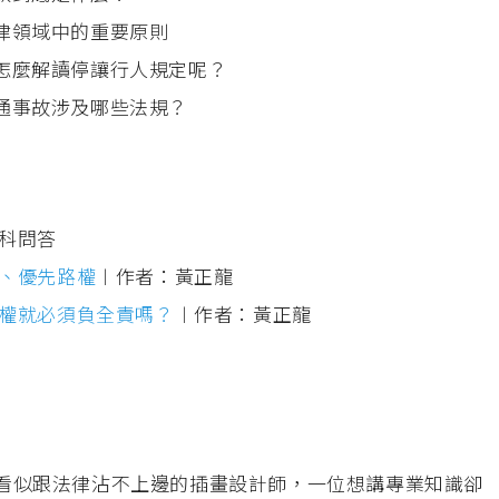
法律領域中的重要原則
該怎麼解讀停讓行人規定呢？
交通事故涉及哪些法規？
科問答
、優先路權
︱作者：黃正龍
權就必須負全責嗎？
︱作者：黃正龍
⼀位看似跟法律沾不上邊的插畫設計師，⼀位想講專業知識卻