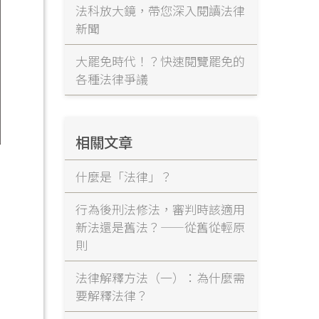
法科放大鏡，帶您深入閱讀法律
新聞
大罷免時代！？快速閱覽罷免的
各種法律爭議
相關文章
什麼是「法律」？
行為後刑法修法，審判時該適用
新法還是舊法？——從舊從輕原
則
法律解釋方法（一）：為什麼需
要解釋法律？