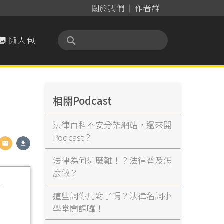
關於我們
作者群
懶人包

相關Podcast
法律百科不安分架網站，還來開
Podcast？
法律為何這麼難！？法律普及怎
麼做？
這些詞你用對了嗎？法律名詞小
學堂開課囉！