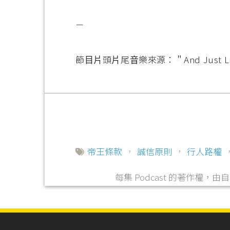
－
節⽬⽚頭⽚尾⾳樂來源：＂And Just Like 
帝王條款
，
誠信原則
，
行人路權
每集 Podcast 的著作權