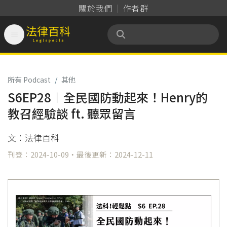
關於我們
作者群

法律百科 Legispedia
所有 Podcast
/
其他
S6EP28︱全民國防動起來！Henry的
教召經驗談 ft. 聽眾留言
文：法律百科
刊登：2024-10-09・最後更新：2024-12-11