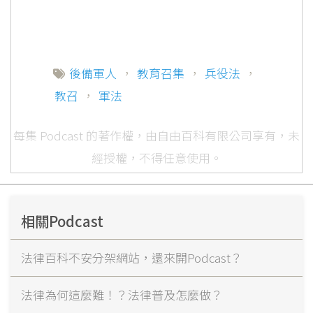
後備軍人
，
教育召集
，
兵役法
，
教召
，
軍法
每集 Podcast 的著作權，由自由百科有限公司享有，未
經授權，不得任意使用。
相關Podcast
法律百科不安分架網站，還來開Podcast？
法律為何這麼難！？法律普及怎麼做？