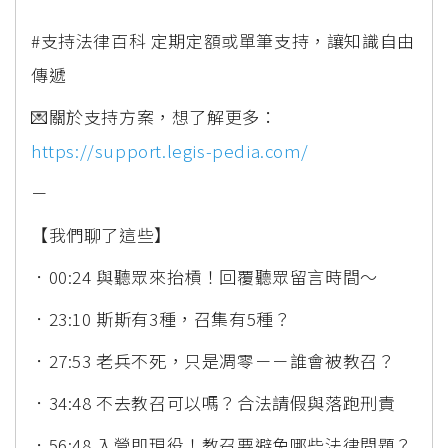
#支持法律百科 定期定額或單筆支持，讓知識自由
傳遞
💌關於支持方案，想了解更多：
https://support.legis-pedia.com/
－
【我們聊了這些】
．00:24 與聽眾來抬槓！回覆聽眾留言時間～
．23:10 斯斯有3種，召集有5種？
．27:53 老兵不死，只是凋零－－誰會被教召？
．34:48 不去教召可以嗎？合法請假與落跑刑責
．56:48 入營即現役！教召要避免哪些法律問題？