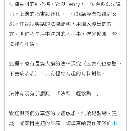
法律百科的好搭檔，Yt與Henry，⼀位看似跟法律
沾不上邊的插畫設計師，⼀位想講專業知識卻⼜
忍不住說冷笑話的法律編輯，⽤淺⼊淺出的⽅
式，聊你我⽣活中遇到的⼤⼩事，偶爾偷渡⼀些
法律冷知識。
這裡不會有⻑篇⼤論的法律深究（因為Yt也會聽不
下去咳咳咳），只有輕鬆有趣的有料對談。
法律有沒有那麼難，「法科！輕鬆點！」
歡迎與我們分享您的收聽感想，無論是⿎勵、建
議，或節⽬主題的許願，請填寫給製作團隊的
⼩