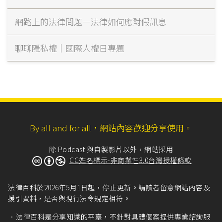
網路上的法律問題—法律如何應對假訊息
聊聊隱私權｜國際人權日專題
By all and for all，網站內容歡迎分享使用。
除 Podcast 與自製影片以外，網站採用
CC姓名標示-非商業性3.0台灣授權條款
法律百科於2026年5月1日起，停止更新。請讀者留意網站內容及
援引資料，是否與現行法令規定相符。
法律百科是分享知識的平臺，不針對具體個案提供專業諮詢服