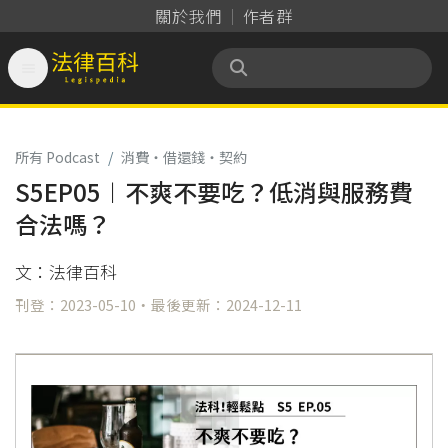
關於我們
作者群

法律百科 Legispedia
所有 Podcast
/
消費‧借還錢‧契約
S5EP05︱不爽不要吃？低消與服務費
合法嗎？
文：法律百科
刊登：2023-05-10・最後更新：2024-12-11