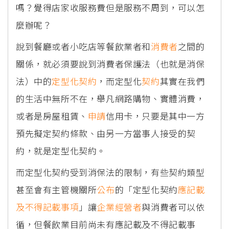
嗎？覺得店家收服務費但是服務不周到，可以怎
麼辦呢？
說到餐廳或者小吃店等餐飲業者和
消費者
之間的
關係，就必須要說到消費者保護法（也就是消保
法）中的
定型化契約
，而定型化
契約
其實在我們
的生活中無所不在，舉凡網路購物、實體消費，
或者是房屋租賃、
申請
信用卡，只要是其中一方
預先擬定契約條款、由另一方當事人接受的契
約，就是定型化契約。
而定型化契約受到消保法的限制，有些契約類型
甚至會有主管機關所
公布
的「定型化契約
應記載
及不得記載事項
」讓
企業經營者
與消費者可以依
循，但餐飲業目前尚未有應記載及不得記載事