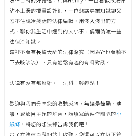
法律百科的好搭檔，Yt與Henry，⼀位看似跟法律
沾不上邊的插畫設計師，⼀位想講專業知識卻⼜
忍不住說冷笑話的法律編輯，⽤淺⼊淺出的⽅
式，聊你我⽣活中遇到的⼤⼩事，偶爾偷渡⼀些
法律冷知識。
這裡不會有⻑篇⼤論的法律深究（因為Yt也會聽不
下去咳咳咳），只有輕鬆有趣的有料對談。
法律有沒有那麼難，「法科！輕鬆點！」
歡迎與我們分享您的收聽感想，無論是⿎勵、建
議，或節⽬主題的許願，請填寫給製作團隊的
⼩
紙條
，將您的想法都告訴我們吧！
除了在法律百科網站上收聽，您還可以在以下管