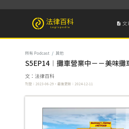
文

法律百科 Legispedia
所有 Podcast
/
其他
S5EP14︱攤車營業中－－美味
文：法律百科
刊登：2023-06-29・最後更新：2024-12-11