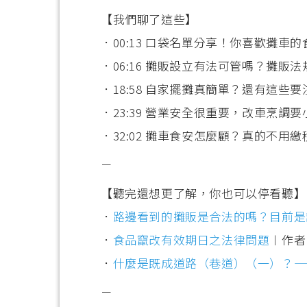
【我們聊了這些】
．00:13 口袋名單分享！你喜歡攤車
．06:16 攤販設立有法可管嗎？攤販
．18:58 自家擺攤真簡單？還有這些要
．23:39 營業安全很重要，改車烹調要
．32:02 攤車食安怎麼顧？真的不用
－
【聽完還想更了解，你也可以停看聽】
．
路邊看到的攤販是合法的嗎？目前是
．
食品竄改有效期日之法律問題
︱作者
．
什麼是既成道路（巷道）（一）？—
－