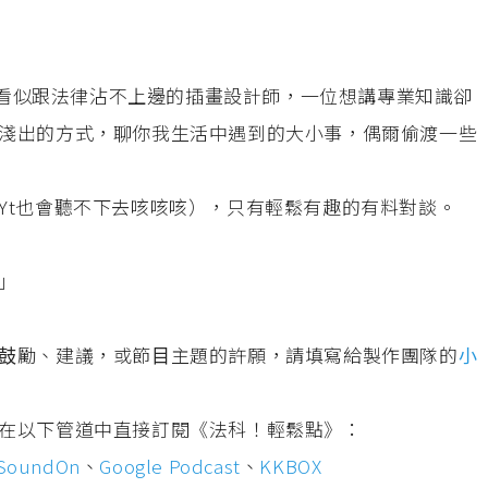
⼀位看似跟法律沾不上邊的插畫設計師，⼀位想講專業知識卻
淺出的⽅式，聊你我⽣活中遇到的⼤⼩事，偶爾偷渡⼀些
Yt也會聽不下去咳咳咳），只有輕鬆有趣的有料對談。
」
⿎勵、建議，或節⽬主題的許願，請填寫給製作團隊的
⼩
在以下管道中直接訂閱《法科！輕鬆點》：
SoundOn
、
Google Podcast
、
KKBOX