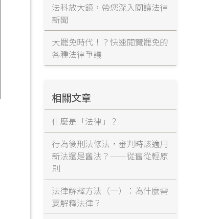
法科放大鏡，帶您深入閱讀法律
新聞
大罷免時代！？快速閱覽罷免的
各種法律爭議
相關文章
什麼是「法律」？
行為後刑法修法，審判時該適用
新法還是舊法？——從舊從輕原
則
法律解釋方法（一）：為什麼需
要解釋法律？