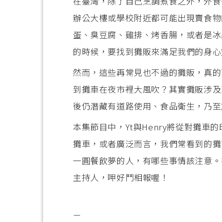
在臺灣，除了自己烹調煮食之外，外食
辦公大樓或學校附近都可能出現賣食物
蛋、臭豆腐、雞排、烤香腸，或者是冰
的時候，要找到攤販來滿足我們的身心
然而，這些再常見也不過的攤販，真的
到攤車在夜市裡大風吹？其實攤販涉及
後仍潛藏有道路使用、食品衛生，乃至
本集節目中，Yt與Henry將從對攤
攤車，或者廣泛而言，我們常看到的攤
一圓餐飲夢的人，有哪些事情該注意。
主持人，呷好鬥相報喔！
－