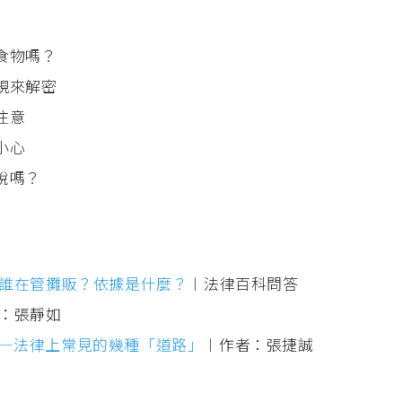
的食物嗎？
法規來解密
注意
小心
繳稅嗎？
誰在管攤販？依據是什麼？
︱法律百科問答
：張靜如
—法律上常見的幾種「道路」
︱作者：張捷誠