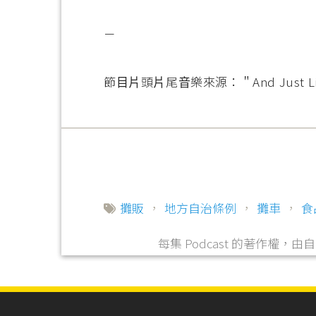
－
節⽬⽚頭⽚尾⾳樂來源：＂And Just Like 
攤販
，
地方自治條例
，
攤車
，
食
每集 Podcast 的著作權