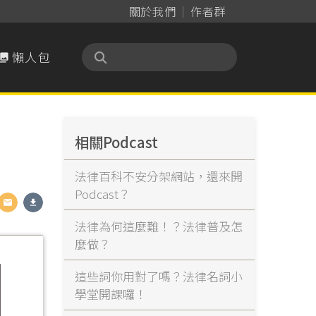
關於我們
作者群
懶人包

相關Podcast
法律百科不安分架網站，還來開
Podcast？
法律為何這麼難！？法律普及怎
麼做？
這些詞你用對了嗎？法律名詞小
學堂開課囉！