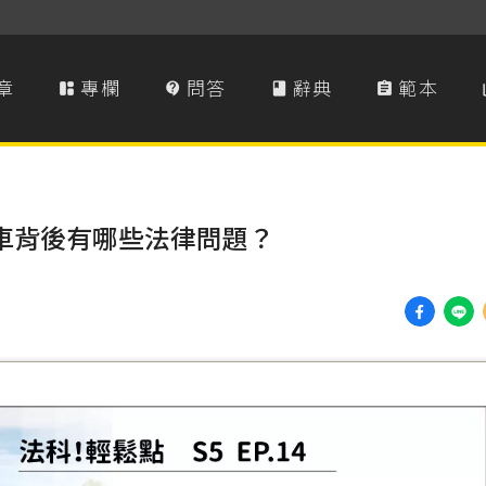
章
專欄
問答
辭典
範本




攤車背後有哪些法律問題？