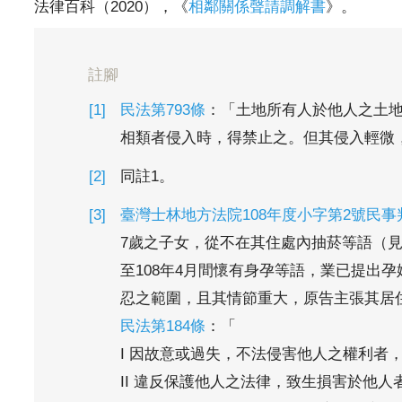
法律百科（2020），《
相鄰關係聲請調解書
》。
註腳
民法第793條
：「土地所有人於他人之土
相類者侵入時，得禁止之。但其侵入輕微
同註1。
臺灣士林地方法院108年度小字第2號民事
7歲之子女，從不在其住處內抽菸等語（見
至108年4月間懷有身孕等語，業已提出
忍之範圍，且其情節重大，原告主張其居
民法第184條
：「
I 因故意或過失，不法侵害他人之權利
II 違反保護他人之法律，致生損害於他