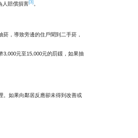
[3]
為人賠償損害
。
抽菸，導致旁邊的住戶聞到二手菸，
00元至15,000元的罰鍰，如果抽
理。如果向鄰居反應卻未得到改善或