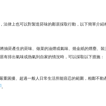
，法律上也可以對製造菸味的鄰居採取行動，以下簡單介紹
將抽菸產生的菸味、做菜的油煙或氣味、燒金紙的煙塵、裝
居有排出氣味或熱氣到自家的情況時，可以採取以下措施：
嚴重困擾、超過一般人日常生活所能容忍的範圍，相鄰不動
2]
。