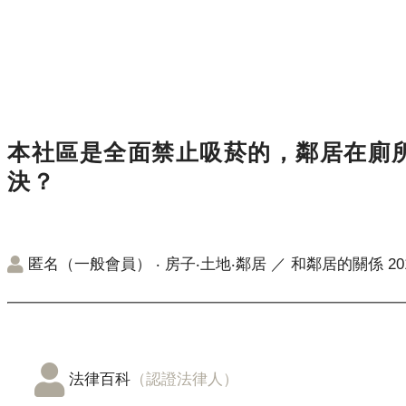
本社區是全面禁止吸菸的，鄰居在廁
決？
匿名（一般會員）
‧
房子‧土地‧鄰居
／
和鄰居的關係
20
法律百科
（認證法律人）