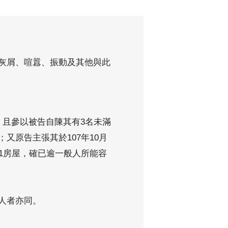
灰屑、喧囂、振動及其他與此
且參以被告自陳其有3名未滿
又原告主張其於107年10月
1房屋，確已逾一般人所能容
人者亦同。