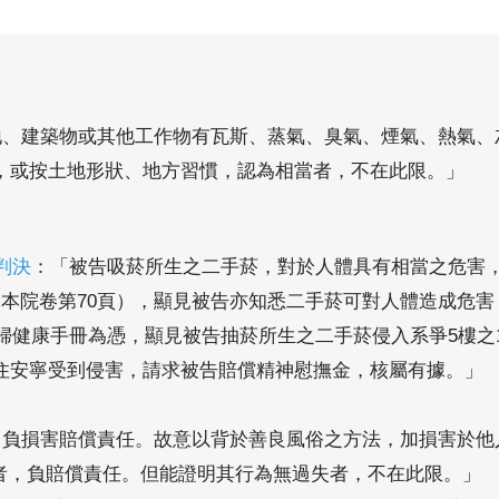
地、建築物或其他工作物有瓦斯、蒸氣、臭氣、煙氣、熱氣、
，或按土地形狀、地方習慣，認為相當者，不在此限。」
判決
：「被告吸菸所生之二手菸，對於人體具有相當之危害，
本院卷第70頁），顯見被告亦知悉二手菸可對人體造成危害；
孕婦健康手冊為憑，顯見被告抽菸所生之二手菸侵入系爭5樓之
住安寧受到侵害，請求被告賠償精神慰撫金，核屬有據。」
者，負損害賠償責任。故意以背於善良風俗之方法，加損害於他
人者，負賠償責任。但能證明其行為無過失者，不在此限。」