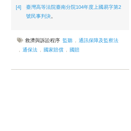
臺灣高等法院臺南分院104年度上國易字第2
號民事判決
。
救濟與訴訟程序
監聽
，
通訊保障及監察法
，
通保法
，
國家賠償
，
國賠