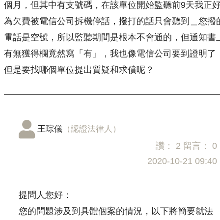
個月，但其中有支號碼，在該單位開始監聽前9天我正
為欠費被電信公司拆機停話，撥打的話只會聽到＿您撥
電話是空號，所以監聽期間是根本不會通的，但通知書
有無獲得欄竟然寫「有」，我也像電信公司要到證明了
但是要找哪個單位提出質疑和求償呢？
王琮儀
（認證法律人）
讚：
2
留言：
0
2020-10-21 09:40
提問人您好：
您的問題涉及到具體個案的情況，以下將簡要就法