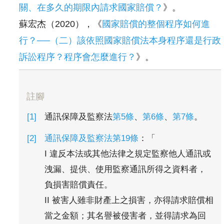
關、在多久的期限內請求國家賠償？
》。
蘇宏杰（2020），《
國家賠償的整個程序如何進
行？──（二）該依照國家賠償法本身程序還是行政
訴訟程序？程序會怎麼進行？
》。
註腳
通訊保障及監察法
第5條
、
第6條
、
第7條
。
通訊保障及監察法第19條
：「
I 違反本法或其他法律之規定監察他人通訊或
洩漏、提供、使用監察通訊所得之資料者，
負損害賠償責任。
II 被害人雖非財產上之損害，亦得請求賠償相
當之金額；其名譽被侵害者，並得請求為回