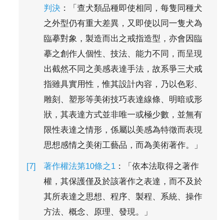
判決
：「查犬類品種即使相同，每隻同種犬
之外型仍有重大差異，又即使以同一隻犬為
臨摹對象，製造而出之戒指造型，亦會因臨
摹之創作人個性、技法、能力不同，而呈現
出截然不同之美感表達手法，故系爭三犬戒
指雖具實用性，惟其設計內容，乃以色彩、
雕刻、塑形等美術技巧表達線條、明暗或形
狀，其表達方式並非唯一或極少數，並無有
限性表達之情形，係屬以美感為特徵而表現
思想感情之美術工藝品，而為美術著作。」
著作權法第10條之1
：「依本法取得之著作
權，其保護僅及於該著作之表達，而不及於
其所表達之思想、程序、製程、系統、操作
方法、概念、原理、發現。」