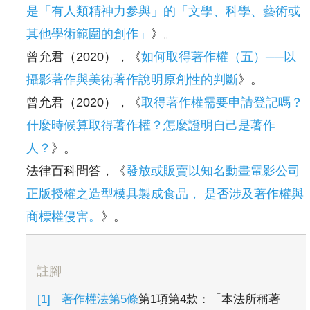
是「有人類精神力參與」的「文學、科學、藝術或
其他學術範圍的創作」
》。
曾允君（2020），《
如何取得著作權（五）──以
攝影著作與美術著作說明原創性的判斷
》。
曾允君（2020），《
取得著作權需要申請登記嗎？
什麼時候算取得著作權？怎麼證明自己是著作
人？
》。
法律百科問答，《
發放或販賣以知名動畫電影公司
正版授權之造型模具製成食品， 是否涉及著作權與
商標權侵害。
》。
註腳
著作權法第5條
第1項第4款：「本法所稱著