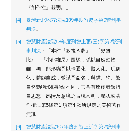
『創作性』甚明。」
臺灣新北地方法院109年度智易字第9號刑事
判決
。
智慧財產法院98年度刑智上更(三)字第2號刑
事判決
：「本件『多拉Ａ夢』、『史努
比』、『小熊維尼』圖樣，係以自然動物
貓、狗、熊形態予以卡通化、擬人化、玩偶
化，體態自成，並賦予命名，與貓、狗、熊
自然動物形態顯然不同，其具有原創者獨特
自思想、感情及意境之表現甚明，屬我國著
作權法第5條第1 項第4 款所規定之美術著作
無訛。」
智慧財產法院107年度刑智上訴字第7號刑事