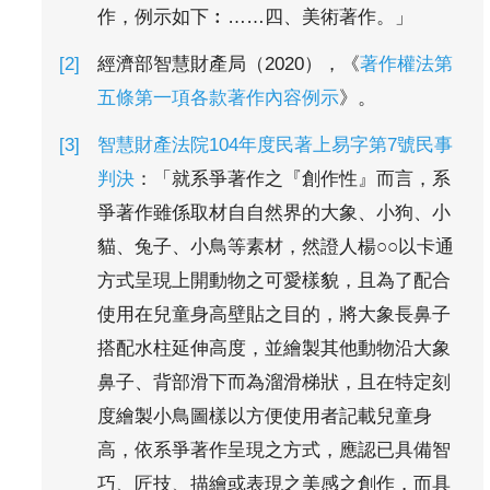
作，例示如下︰……四、美術著作。」
經濟部智慧財產局（2020），《
著作權法第
五條第一項各款著作內容例示
》。
智慧財產法院104年度民著上易字第7號民事
判決
：「就系爭著作之『創作性』而言，系
爭著作雖係取材自自然界的大象、小狗、小
貓、兔子、小鳥等素材，然證人楊○○以卡通
方式呈現上開動物之可愛樣貌，且為了配合
使用在兒童身高壁貼之目的，將大象長鼻子
搭配水柱延伸高度，並繪製其他動物沿大象
鼻子、背部滑下而為溜滑梯狀，且在特定刻
度繪製小鳥圖樣以方便使用者記載兒童身
高，依系爭著作呈現之方式，應認已具備智
巧、匠技、描繪或表現之美感之創作，而具