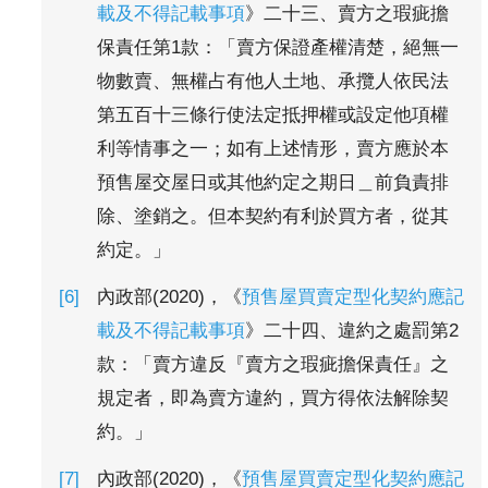
載及不得記載事項
》二十三、賣方之瑕疵擔
保責任第1款：「賣方保證產權清楚，絕無一
物數賣、無權占有他人土地、承攬人依民法
第五百十三條行使法定抵押權或設定他項權
利等情事之一；如有上述情形，賣方應於本
預售屋交屋日或其他約定之期日＿前負責排
除、塗銷之。但本契約有利於買方者，從其
約定。」
內政部(2020)，《
預售屋買賣定型化契約應記
載及不得記載事項
》二十四、違約之處罰第2
款：「賣方違反『賣方之瑕疵擔保責任』之
規定者，即為賣方違約，買方得依法解除契
約。」
內政部(2020)，《
預售屋買賣定型化契約應記