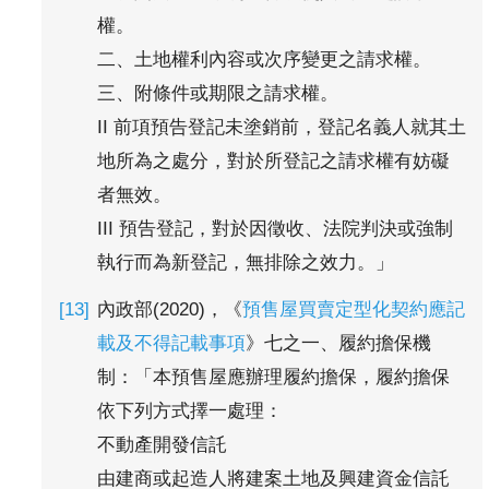
權。
二、土地權利內容或次序變更之請求權。
三、附條件或期限之請求權。
II 前項預告登記未塗銷前，登記名義人就其土
地所為之處分，對於所登記之請求權有妨礙
者無效。
III 預告登記，對於因徵收、法院判決或強制
執行而為新登記，無排除之效力。」
內政部(2020)，《
預售屋買賣定型化契約應記
載及不得記載事項
》七之一、履約擔保機
制：「本預售屋應辦理履約擔保，履約擔保
依下列方式擇一處理：
不動產開發信託
由建商或起造人將建案土地及興建資金信託