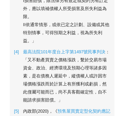
I損害賠償，除法律另有規定或契約另有訂定
外，應以填補債權人所受損害及所失利益為
限。
II依通常情形，或依已定之計劃、設備或其他
特別情事，可得預期之利益，視為所失利
益。」
最高法院101年度台上字第1497號民事判決
：
「又不動產買賣之價格漲跌，繫於交易市場
資金、政治、經濟環境及預期心理等諸多因
素，是在債務人遲延中，縱債權人或許因市
場價格漲跌而於計算上有所獲利或虧損，然
此僅屬可能而已，尚不具客觀確定性，自不
能請求損害賠償。」
內政部(2020)，《
預售屋買賣定型化契約應記