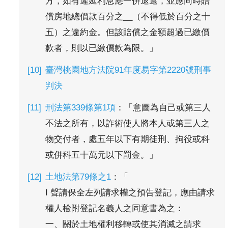
方，如有遲延利息應一併退還，並應同時賠
償房地總價款百分之__（不得低於百分之十
五）之違約金。但該賠償之金額超過已繳價
款者，則以已繳價款為限。」
臺灣桃園地方法院91年度易字第2220號刑事
判決
刑法第339條第1項
：「意圖為自己或第三人
不法之所有，以詐術使人將本人或第三人之
物交付者，處五年以下有期徒刑、拘役或科
或併科五十萬元以下罰金。」
土地法第79條之1
：「
I 聲請保全左列請求權之預告登記，應由請求
權人檢附登記名義人之同意書為之：
一、關於土地權利移轉或使其消滅之請求