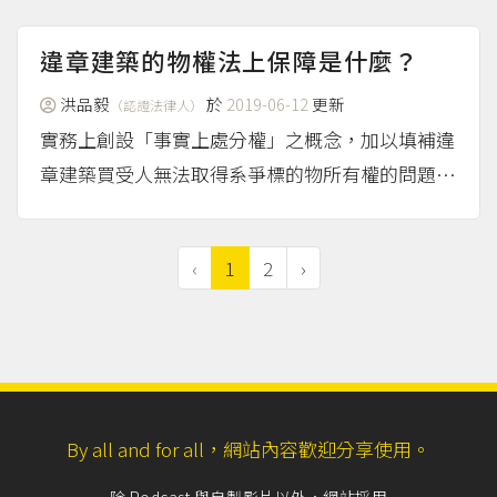
保（三）──法律效果」。
（more...）
違章建築的物權法上保障是什麼？
洪品毅
於
2019-06-12
更新
（認證法律人）
實務上創設「事實上處分權」之概念，加以填補違
章建築買受人無法取得系爭標的物所有權的問題。
1. 違章建築之讓與，雖因不能為移轉登記而不
能為不動產所有權之讓與，但受讓人與讓與人間如
‹
1
2
›
無相反之約定，應認為讓與人已將該違章建築之事
實上處分權讓與受...
（more...）
By all and for all，網站內容歡迎分享使用。
除 Podcast 與自製影片以外，網站採用