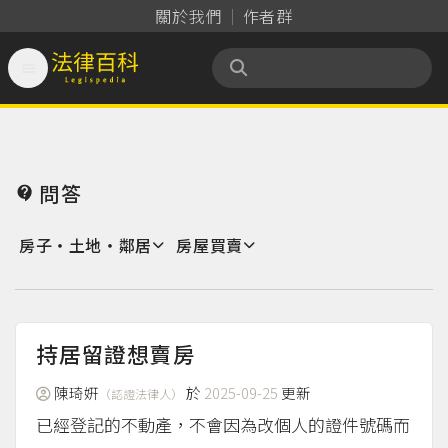
關於我們
作者群

法律百科 Legispedia
問答

房子‧土地‧鄰居
房屋買賣
持居留證想賣房
陳琦姸
於
2025-09-25
更新
（認證法律人）
已經登記的不動產，不會因為改個人的證件號碼而