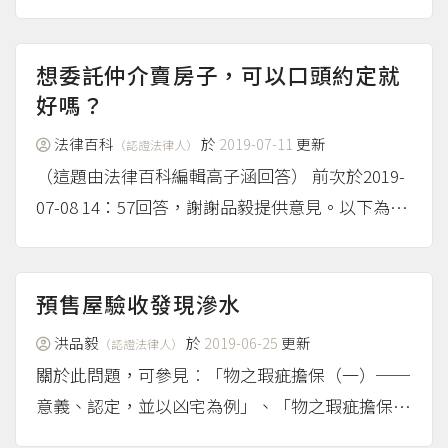
利，例如在出租人出賣基地時，承租人有依同樣條
件優先購買的權利，也就是說基地的出賣人，必須
將基地出售的條件通知優先承買權人。 關於優先
想委託仲介賣房子，可以口頭約定就
承購權的定義及...
好嗎？
（more...）
法律百科
於
2019-07-11
更新
（認證法律人）
（這題由法律百科編輯高子涵回答） 前次於2019-
07-08 14：57回答，謝謝品毅提供意見。以下為吸
收後調整的回答。 ＝＝＝＝＝ 先簡單回答，委託
人和房屋仲介之間可以只有口頭約定，不過如果委
託人沒有與房屋仲介簽訂書面的委託契約，房屋仲
預售屋驗收發現滲水
介...
（more...）
洪品毅
於
2019-06-25
更新
（認證法律人）
關於此問題，可參見︰「物之瑕疵擔保（一）──
意義、認定，並以凶宅為例」、「物之瑕疵擔保
（二）──以海砂屋與壁癌為例」、「物之瑕疵擔