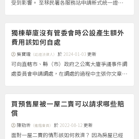
受到影響。 至移民署各服務站申請新式統一證號
臺灣已於2021年1月2日起，就港澳居民、外國人
及大陸地區人民在臺使用的身分識別碼改「統一證
號」，港澳居民等外籍人士可至移民署各服務站，
獨棟華廈沒有管委會時公設產生額外
臨櫃申請統一證...
費用該如何自處
（more...）
吳寶瓏
於
2024-01-03
更新
（認證法律人）
可向直轄市、縣（市）政府之公寓大廈爭議事件調
處委員會申請調處，在調處的過程中主張你文章內
容的東西即可。 如調處後仍有疑義，因已涉及個
案，宜委任律師透過司法程序解決。
（more...）
買預售屋被一屋二賣可以請求哪些賠
償
陳勁圻
於
2022-08-12
更新
（進階會員）
面對一屋二賣的情形該如何救濟？ 因為房屋已經