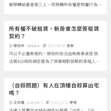
被移轉給善意第三人，而移轉所有權是物權行為，
有絕對性，不會因為提問者和建商之間先有買賣契
約就受到影響，因此沒辦法向後來預售屋所有權人
請求賠償或返還預售屋的所有權，只能向賣方尋求
所有權不破租賃，新房東怎麼簽租賃
相關的救濟。 相關救...
契約？
（more...）
陳勁圻
於
2022-08-05
更新
（進階會員）
可以不必重新簽約，原契約依法由新房東承受 民
法第425條的規定是為了保障相對弱勢的承租人權
益，如果符合「在承租人能在承租使用的期間，出
租人將房屋所有權讓與給其他人」的情形，雖然租
賃契約應該只對承租人及出租人有效力，但法律為
（自殺問題）有人在頂樓自殺算凶宅
了保護承租人的權利...
嗎？
（more...）
王琮儀
於
2021-12-22
更新
（認證法律人）
法律上其實並未特別規定什麼是「凶宅」 「凶