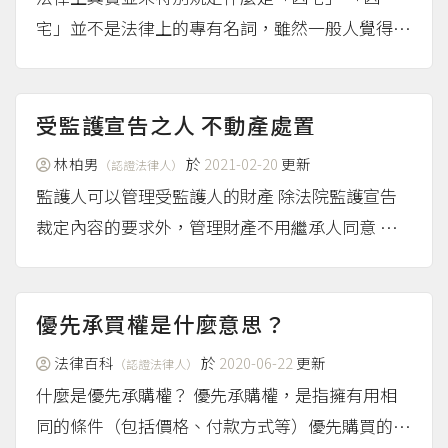
宅」並不是法律上的專有名詞，雖然一般人覺得只
要一棟建築物曾經發生過非自然死亡，例如他殺或
自殺就算是凶宅，但實務上仍是有很多爭議。 內
政部的解釋 內政部的函釋較為嚴格，限於「賣方
受監護宣告之人 不動產處置
產權持有期間」，在專有...
（more...）
林柏男
於
2021-02-20
更新
（認證法律人）
監護人可以管理受監護人的財產 除法院監護宣告
裁定內容的要求外，管理財產不用繼承人同意 但
如果監護人要處分受監護人的不動產，要法院同意
才可以
（more...）
優先承買權是什麼意思？
法律百科
於
2020-06-22
更新
（認證法律人）
什麼是優先承購權？ 優先承購權，是指擁有用相
同的條件（包括價格、付款方式等）優先購買的權