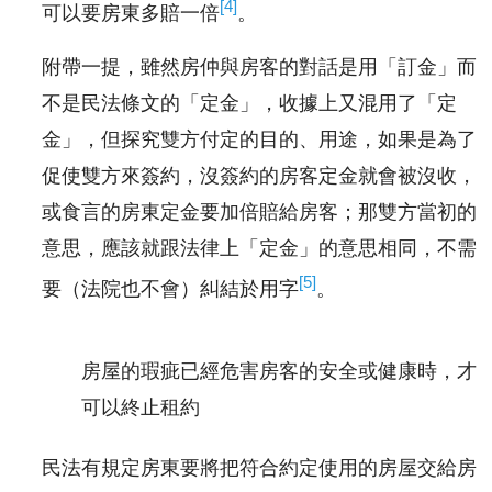
[4]
可以要房東多賠一倍
。
附帶一提，雖然房仲與房客的對話是用「訂金」而
不是民法條文的「定金」，收據上又混用了「定
金」，但探究雙方付定的目的、用途，如果是為了
促使雙方來簽約，沒簽約的房客定金就會被沒收，
或食言的房東定金要加倍賠給房客；那雙方當初的
意思，應該就跟法律上「定金」的意思相同，不需
[5]
要（法院也不會）糾結於用字
。
房屋的瑕疵已經危害房客的安全或健康時，才
可以終止租約
民法有規定房東要將把符合約定使用的房屋交給房