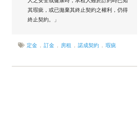
人之安全或健康時，承租人雖於訂約時已知
其瑕疵，或已拋棄其終止契約之權利，仍得
終止契約。」
定金
，
訂金
，
房租
，
諾成契約
，
瑕疵