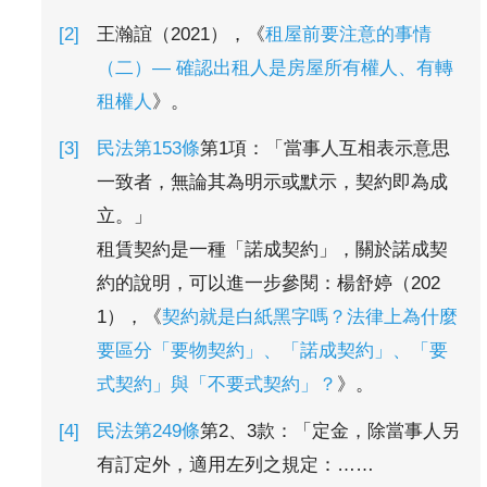
王瀚誼（2021），《
租屋前要注意的事情
（二）— 確認出租人是房屋所有權人、有轉
租權人
》。
民法第153條
第1項：「當事人互相表示意思
一致者，無論其為明示或默示，契約即為成
立。」
租賃契約是一種「諾成契約」，關於諾成契
約的說明，可以進一步參閱：楊舒婷（202
1），《
契約就是白紙黑字嗎？法律上為什麼
要區分「要物契約」、「諾成契約」、「要
式契約」與「不要式契約」？
》。
民法第249條
第2、3款：「定金，除當事人另
有訂定外，適用左列之規定：……