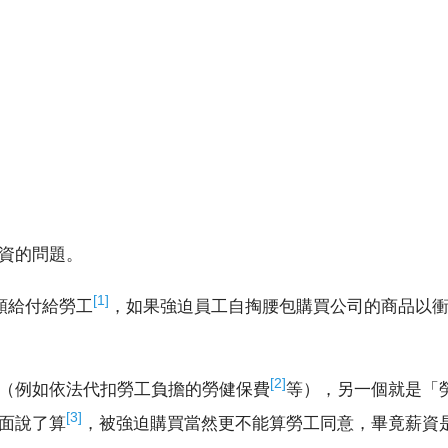
資的問題。
[1]
額給付給勞工
，如果強迫員工自掏腰包購買公司的商品以
[2]
（例如依法代扣勞工負擔的勞健保費
等），另一個就是「
[3]
面說了算
，被強迫購買當然更不能算勞工同意，畢竟薪資