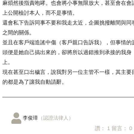
麻煩然後指責咆哮。也會將小事無限放大，甚至會在會
上公開檢討本人，而不是事情。
還會私下告訴同事不要和我走太近，企圖挑撥離間與同
之間的關係。
並且在客戶端造謠中傷（客戶親口告訴我），但事情的
頭便是她自己搞出來的，卻將所以過錯推到承接的我身
上。
現在甚至口出穢言，說我對另一位主管不一樣，其主要
的都是為了讓我自動請辭。
李俊璋
（認證法律人）
讚：
1
留言：
0