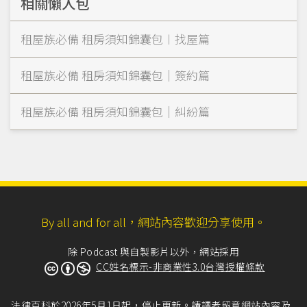
相關懶人包
租屋族必備 租房須知錦囊包︱找屋篇
租屋族必備 租房須知錦囊包｜簽約篇
租屋族必備 租房須知錦囊包｜糾紛篇
By all and for all，網站內容歡迎分享使用。
除 Podcast 與自製影片以外，網站採用
CC姓名標示-非商業性3.0台灣授權條款
法律百科於2026年5月1日起，停止更新。請讀者留意網站內容及