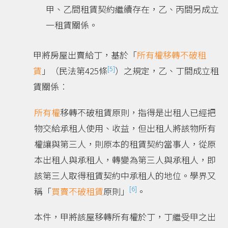
甲、乙間租賃契約繼續存在，乙、丙間另成立
一租賃關係。
甲將房屋出賣給丁，基於「
所有權移轉不破租
[5]
賃
」（民法第425條
）之規定，乙、丁間成立租
賃關係︰
所有權
移轉不破租賃原則，指得是出租人已經把
物交給承租人使用、收益，但出租人將該物所有
權讓與第三人，則原本的租賃契約當事人，從原
本出租人與承租人，轉變為第三人與承租人，即
該第三人取得租賃契約中承租人的地位。學界又
[6]
稱「
買賣不破租賃
原則」
。
本件，甲將該屋移轉所有權於丁，丁繼受甲之出