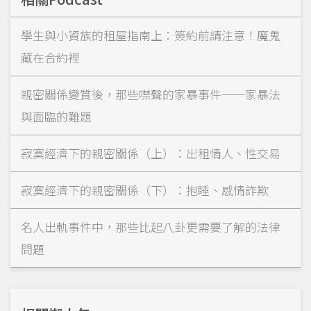
學生與小資族的租屋指南上：簽約前請注意！魔鬼
藏在合約裡
親密關係變質後，那些噤聲的家暴事件──家暴法
與面臨的難題
寂寞經濟下的親密關係（上）：出租情人、性交易
寂寞經濟下的親密關係（下）：抱睡、感情詐欺
名人出軌事件中，那些比起八卦更需要了解的法律
問題