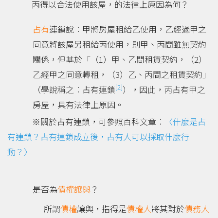
丙得以合法使用該屋，的法律上原因為何？
占有
連鎖說︰甲將房屋租給乙使用，乙經過甲之
同意將該屋另租給丙使用，則甲、丙間雖無契約
關係，但基於「（1）甲、乙間租賃契約，（2）
乙經甲之同意轉租，（3）乙、丙間之租賃契約」
[2]
（學說稱之︰占有連鎖
），因此，丙占有甲之
房屋，具有法律上原因。
※關於占有連鎖，可參照百科文章︰
〈什麼是占
有連鎖？占有連鎖成立後，占有人可以採取什麼行
動？〉
是否為
債權讓與
？
所謂
債權
讓與，指得是
債權人
將其對於
債務人