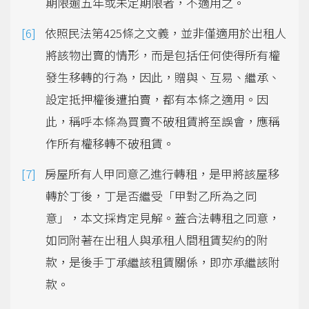
期限逾五年或未定期限者，不適用之。
依照民法第425條之文義，並非僅適用於出租人
將該物出賣的情形，而是包括任何使得所有權
發生移轉的行為，因此，贈與、互易、繼承、
設定抵押權後遭拍賣，都有本條之適用。因
此，稱呼本條為買賣不破租賃將至誤會，應稱
作所有權移轉不破租賃。
房屋所有人甲同意乙進行轉租，是甲將該屋移
轉於丁後，丁是否繼受「甲對乙所為之同
意」，本文採肯定見解。蓋合法轉租之同意，
如同附著在出租人與承租人間租賃契約的附
款，是後手丁承繼該租賃關係，即亦承繼該附
款。