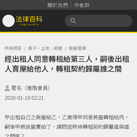
關於我們
作者群

法律百科 Legispedia
所有問答
/
房子‧土地‧鄰居
/
房屋租賃
經出租人同意轉租給第三人，嗣後出租
人賣屋給他人，轉租契約歸屬誰之間
匿名（進階會員）
2020-01-18 02:21
甲出租自己之房屋給乙，乙徵得甲同意將屋轉租給丙，
嗣後甲將該屋賣給丁，請問這時候轉租契約歸屬誰與誰
之間呢？