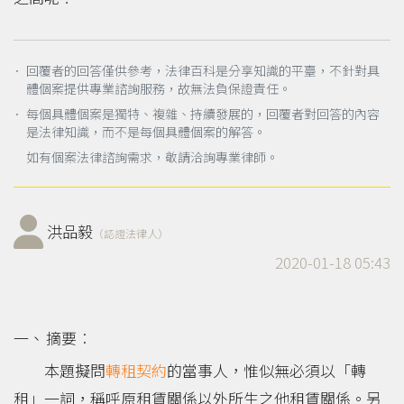
． 回覆者的回答僅供參考，法律百科是分享知識的平臺，不針對具
體個案提供專業諮詢服務，故無法負保證責任。
． 每個具體個案是獨特、複雜、持續發展的，回覆者對回答的內容
是法律知識，而不是每個具體個案的解答。
如有個案法律諮詢需求，敬請洽詢專業律師。
洪品毅
（認證法律人）
2020-01-18 05:43
摘要︰
本題擬問
轉租
契約
的當事人，惟似無必須以「轉
租」一詞，稱呼原租賃關係以外所生之他租賃關係。另