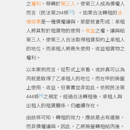
之
權利
，移轉於
第三人
，使第三人成為債權人
[3]
而言（民法第294條
）。如果合法轉租的
法
律效果
是一種債權讓與，那麼就會形成︰承租
人將其對於租賃物的使用、
收益
之權，讓與給
第三人，使第三人合法取得租賃契約上承租人
的地位，而承租人將喪失使用、收益租賃物之
權利。
以本案例而言，從形式上來看，或許真可以為
丙就是取得了乙承租人的地位，而在甲的房屋
上使用、收益，但事實並非如此。依照民法第
[4]
444條
之規定，經過合法轉租後，承租人與
出租人的租賃關係，仍繼續存在。
由該條可知，轉租的效力，應該是占有連鎖，
而非債權讓與。因此，乙將房屋轉租給丙後，