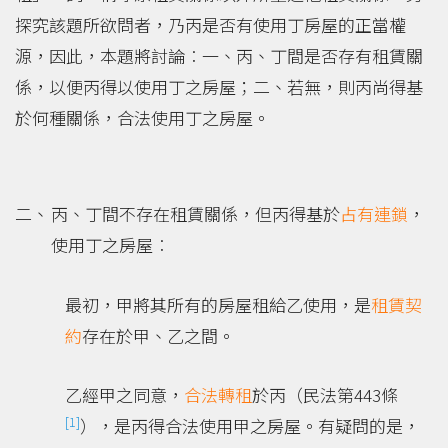
探究該題所欲問者，乃丙是否有使用丁房屋的正當權
源，因此，本題將討論︰一、丙、丁間是否存有租賃關
係，以便丙得以使用丁之房屋；二、若無，則丙尚得基
於何種關係，合法使用丁之房屋。
丙、丁間不存在租賃關係，但丙得基於
占有連鎖
，
使用丁之房屋︰
最初，甲將其所有的房屋租給乙使用，是
租賃契
約
存在於甲、乙之間。
乙經甲之同意，
合法轉租
於丙（民法第443條
[1]
），是丙得合法使用甲之房屋。有疑問的是，