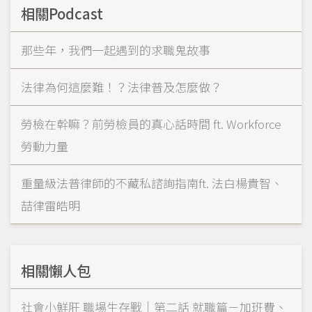
相關Podcast
那些年，我們一起遇到的求職鬼故事
法律為何這麼難！？法律普及怎麼做？
勞檢在幹嘛？前勞檢員的真心話時間 ft. Workforce
勞動力量
重量級法普律師的不藏私諮詢指南ft. 法白楊貴智、
喆律雷皓明
相關懶人包
社會小鮮肝 職場生存戰｜第二話 就職篇－加班費、