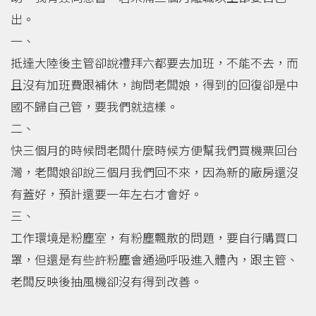
出。
一、
抵達大陸後主管卻說禮拜六都要去加班，不能不去，而
且沒有加班費跟補休，詢問老闆娘，得到的回復卻是中
國不歸自己管，要我們就這樣。
二、
快三個月的時候問老闆什麼時候方便幫我們買機票回台
灣，老闆娘卻說三個月我們回不來，因為新的廠房還沒
有蓋好，預計還要一年左右才會好。
三、
工作環境是粉塵室，有粉塵飄散的問題，要自行購買口
罩，但還是有些許粉塵會通過呼吸進入體內，跟主管、
老闆反映後抽風機卻沒有得到改善。