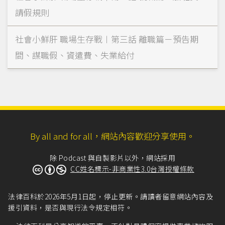
請假規則
社會小鮮肝 職場生存戰︱第三話 離職篇－預告期
間、謀職假、資遣費、失業給付
By all and for all，網站內容歡迎分享使用。
除 Podcast 與自製影片以外，網站採用
CC姓名標示-非商業性3.0台灣授權條款
法律百科於2026年5月1日起，停止更新。請讀者留意網站內容及
援引資料，是否與現行法令規定相符。