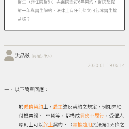
醫生（非住院醫師）與醫院簽訂6年契約，醫院想提
前一年與醫生解約，法律上有任何條文可包障醫生權
益嗎？
洪品毅
（認證法律人）
2020-01-19 06:14
以下簡單回應︰
於
僱傭
契約
上，
雇主
違反契約之規定，例如未給
付機票錢、 車資等，都構成
債務不履行
，受僱人
原則上可以
終止
契約，（
類推適用
民法第255條之