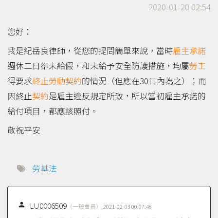
2020-01-20 02:54
您好：
我是紀岳良律師，從您的提問簡單來說，當時
雇主
承諾
週休二日卻未給假，和未給予安全防護措施，均屬
勞工
得要求
終止
勞動契約
的情況（但應在30日內為之）；而
因終止
契約
是雇主違反規定所致，所以當初雇主承諾的
給付項目，都應該照付。
敬祝平安
勞基法

LU0006509
（一般會員）
2021-02-03 00:07:48