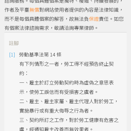
諮詢服務。每個具體個案是獨特、複雜、持續發展的，
作者及平臺
無償
對網站使用者提供的內容是法律知識，
而不是每個具體個案的解答，故無法負
保證
責任。如您
有個案法律諮詢需求，敬請洽詢專業律師。
註腳
勞動基準法第 14 條
有下列情形之一者，勞工得不經預告終止契
約：
一、雇主於訂立勞動契約時為虛偽之意思表
示，使勞工誤信而有受損害之虞者。
二、雇主、雇主家屬、雇主代理人對於勞工，
實施暴行或有重大侮辱之行為者。
三、契約所訂之工作，對於勞工健康有危害之
虞，經通知雇主改善而無效果者。