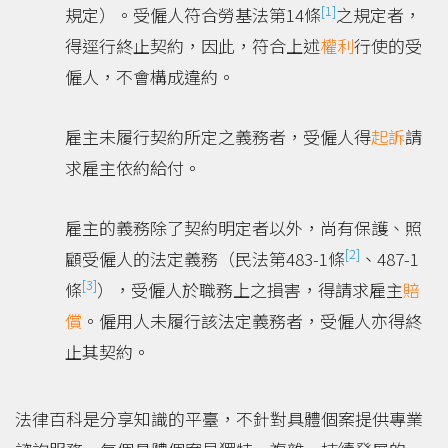
[1]
規定）。受僱人符合勞基法第14條
之規定者，
得逕行終止契約，因此，符合上述
權利
行使的受
僱人，不會構成違約。
雇主未履行契約所定之義務者，受僱人得
起訴
請
求雇主依約給付。
雇主的義務除了契約明定者以外，尚有保護、照
[2]
顧受僱人的法定義務（民法第483-1條
、487-1
[3]
條
），受僱人於職務上之損害，得請求雇主
賠
償
。僱用人未履行該法定義務者，受僱人亦得終
止其契約。
法律百科是分享知識的平臺，不針對具體個案提供專業