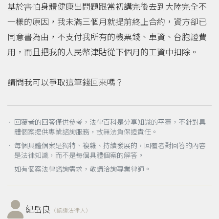
基於害怕身體健康出問題跟當初講完後去到大陸完全不
一樣的原因，我未滿三個月就提前終止合約，資方卻已
同意書為由，不支付我所有的機票錢、車資、台胞證費
用，而且把我的人民幣津貼從下個月的工資中扣除。
請問我可以爭取這筆錢回來嗎？
． 回覆者的回答僅供參考，法律百科是分享知識的平臺，不針對具
體個案提供專業諮詢服務，故無法負保證責任。
． 每個具體個案是獨特、複雜、持續發展的，回覆者對回答的內容
是法律知識，而不是每個具體個案的解答。
如有個案法律諮詢需求，敬請洽詢專業律師。
紀岳良
（認證法律人）