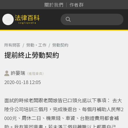
關於我們
作者群

法律百科 Legispedia
所有問答
/
勞動‧工作
/
勞動契約
提前終止勞動契約
許晏瑞
（進階會員）
2020-01-18 12:05
面試的時候老闆跟老闆娘皆已口頭允諾以下事項： 去大
陸分公司培訓三個月，完成後返台、每個月補助人民幣2
000元、周休二日、機票錢、車資、台胞證費用都會補
助。我有簽同意書，若未滿三個月離職以上都要自己