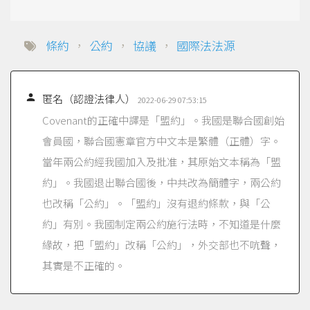
條約
，
公約
，
協議
，
國際法法源

匿名（認證法律人）
2022-06-29 07:53:15
Covenant的正確中譯是「盟約」。我國是聯合國創始
會員國，聯合國憲章官方中文本是繁體（正體）字。
當年兩公約經我國加入及批准，其原始文本稱為「盟
約」。我國退出聯合國後，中共改為簡體字，兩公約
也改稱「公約」。「盟約」沒有退約條款，與「公
約」有別。我國制定兩公約施行法時，不知道是什麼
緣故，把「盟約」改稱「公約」，外交部也不吭聲，
其實是不正確的。