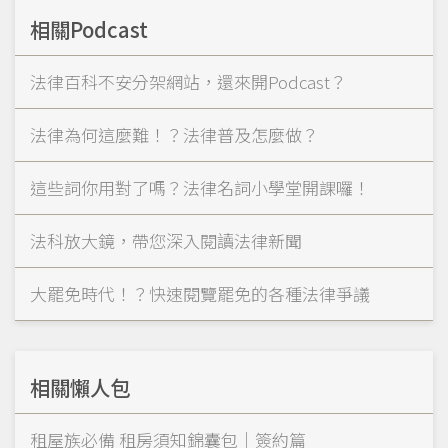
相關Podcast
法律百科不安分架網站，還來開Podcast？
法律為何這麼難！？法律普及怎麼做？
這些詞你用對了嗎？法律名詞小學堂開課囉！
法科放大鏡，帶您深入閱讀法律新聞
大罷免時代！？快速閱覽罷免的各種法律爭議
相關懶人包
租屋族必備 租房須知錦囊包｜簽約篇