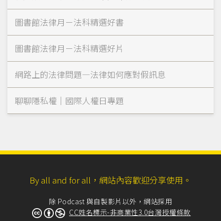
圖書館法律月－法科精選好書
圖書館法律月－法科精選好片
網路上的法律問題—法律如何應對假訊息
聊聊隱私權｜國際人權日專題
By all and for all，網站內容歡迎分享使用。
除 Podcast 與自製影片以外，網站採用
CC姓名標示-非商業性3.0台灣授權條款