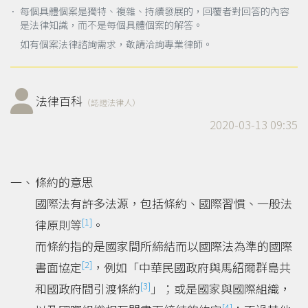
． 每個具體個案是獨特、複雜、持續發展的，回覆者對回答的內容
是法律知識，而不是每個具體個案的解答。
如有個案法律諮詢需求，敬請洽詢專業律師。
法律百科
（認證法律人）
2020-03-13 09:35
條約的意思
國際法有許多法源，包括條約、國際習慣、一般法
[1]
律原則等
。
而條約指的是國家間所締結而以國際法為準的國際
[2]
書面協定
，例如「中華民國政府與馬紹爾群島共
[3]
和國政府間引渡條約
」；或是國家與國際組織，
[4]