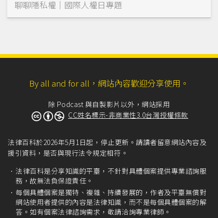
聊聊隱私權｜國際人權日專題
By all and for all，網站內容歡迎分享使用。
除 Podcast 與自製影片以外，網站採用
CC姓名標示-非商業性3.0台灣授權條款
法律百科於2026年5月1日起，停止更新。請讀者留意網站內容及
援引資料，是否與現行法令規定相符。
法律百科是分享知識的平臺，不針對具體個案提供專業諮詢服
務，故無法負保證責任。
每個具體個案是獨特、複雜、持續發展的，作者及平臺無償對
網站使用者提供的內容是法律知識，而不是每個具體個案的解
答。如有個案法律諮詢需求，敬請洽詢專業律師。