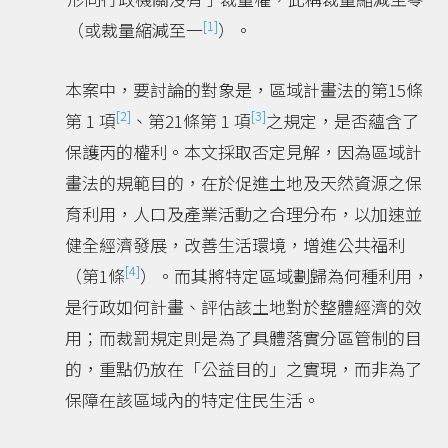
[1]
（或裁量縮減至一
）。
本案中，要討論的對象是，區域計畫法的第15條
[2]
[3]
第 1 項
、第21條第 1 項
之規定，是否蘊含了
保護丙的權利。本文採取否定見解，因為區域計
畫法的規範目的，在於促進土地及天然資源之保
育利用，人口及產業活動之合理分布，以加速並
健全經濟發展，改善生活環境，增進公共福利
[4]
（第1條
）。而其將特定區域劃歸為何種利用，
是行政如何計畫、評估該土地對於整體經濟的效
用；而裁罰規定則是為了具體落實分區管制的目
的，重點仍放在「公益目的」之實現，而非為了
保障在該區域內的特定住民生活。