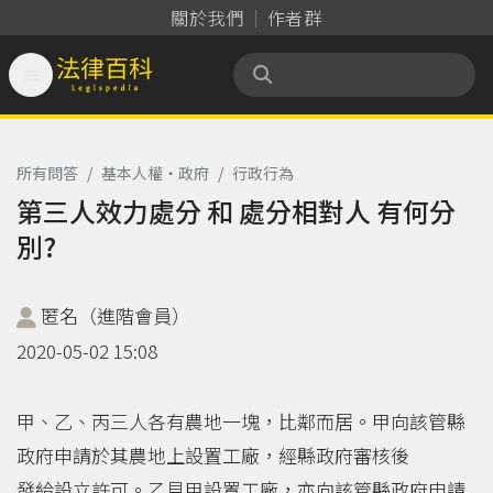
關於我們
作者群

法律百科 Legispedia
所有問答
/
基本人權‧政府
/
行政行為
第三人效力處分 和 處分相對人 有何分
別?
匿名（進階會員）
2020-05-02 15:08
甲、乙、丙三人各有農地一塊，比鄰而居。甲向該管縣
政府申請於其農地上設置工廠，經縣政府審核後
發給設立許可。乙見甲設置工廠，亦向該管縣政府申請