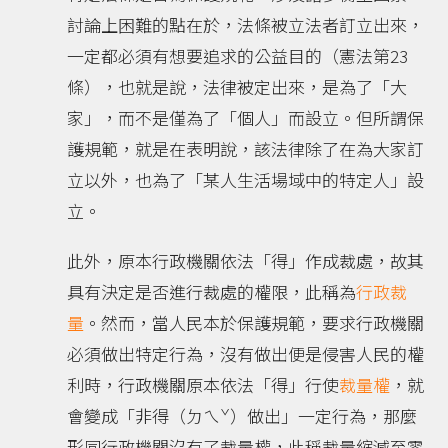
討論上困難的點在於，法條被立法者訂立出來，
一定都必須有想要追求的公益目的（憲法第23
條），也就是說，法律被定出來，是為了「大
家」，而不是僅為了「個人」而設立。但所謂保
護規範，就是在表明說，該法律除了在為大家訂
立以外，也為了「某人生活場域中的特定人」設
立。
此外，原本行政機關依法「得」作成裁處，故其
具有決定是否進行裁處的權限，此稱為
行政裁
量
。然而，當人民本於保護規範，要求行政機關
必須做出特定行為，沒有做出便是侵害人民的權
利時，行政機關原本依法「得」行使
裁量權
，就
會變成「非得（ㄉㄟˇ）做出」一定行為，那麼
形同行政機關沒有了裁量權，此稱裁量縮減至零