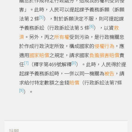
關怠於作成特定行政處分，造成我的權利受到侵
害」。此時，人民可以提起課予義務訴願（訴願
[5]
法第 2 條
），對於訴願決定不服，則可提起課
[6]
予義務訴訟（行政訴訟法第 5 條
），以資
救
濟
。另外，丙之
所有權
受到污染，是行政機關怠
於作成行政決定所致，構成國家的
侵權行為
，應
適用
國家賠償
之規定，請求國家
負擔
損害賠償
責
[7]
[8]
任
（釋字第469號解釋
）。此時，人民得於提
起課予義務訴訟時，一併以同一機關為
被告
，請
求給付特定數額之金錢
賠償
（行政訴訟法第7條
[9]
）。
註腳