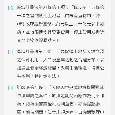
區域計畫法第21條第 1 項︰「違反第十五條第
一項之管制使用土地者，由該管直轄市、縣
(市) 政府處新臺幣六萬元以上三十萬元以下罰
鍰，並得限期令其變更使用、停止使用或拆除
其地上物恢復原狀。」
區域計畫法第 1 條︰「為促進土地及天然資源
之保育利用，人口及產業活動之合理分布，以
加速並健全經濟發展，改善生活環境，增進公
共福利，特制定本法。」
訴願法第 2 條︰「人民因中央或地方機關對其
依法申請之案件，於法定期間內應作為而不作
為，認為損害其權利或利益者，亦得提起訴
願。前項期間，法令未規定者，自機關受理申