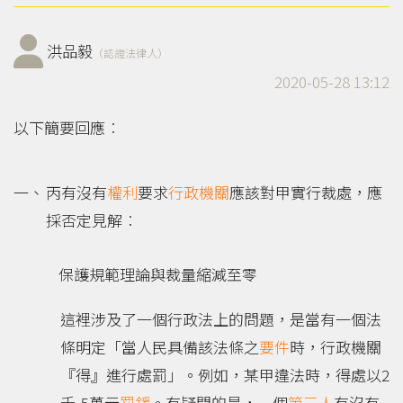
洪品毅
（認證法律人）
2020-05-28 13:12
以下簡要回應︰
丙有沒有
權利
要求
行政機關
應該對甲實行裁處，應
採否定見解︰
保護規範理論與裁量縮減至零
這裡涉及了一個行政法上的問題，是當有一個法
條明定「當人民具備該法條之
要件
時，行政機關
『得』進行處罰」。例如，某甲違法時，得處以2
千-5萬元
罰鍰
。有疑問的是，一個
第三人
有沒有