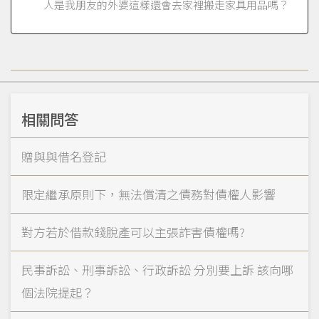
人是我朋友的外婆這樣還會去家裡搬走家具用品嗎？
相關問答
贈與與借名登記
限定繼承原則下，無法償清之債務對債權人影響
對方若於借款錢脫產可以主張詐害債權嗎?
民事訴訟、刑事訴訟、行政訴訟 分別要上訴 該向哪
個法院提起？