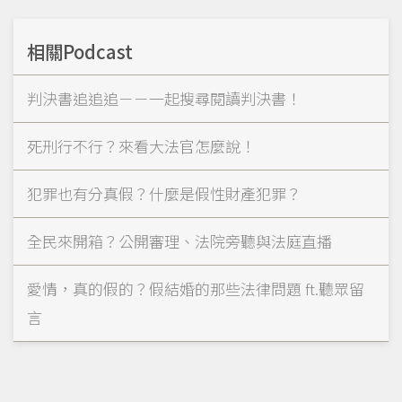
相關Podcast
判決書追追追－－一起搜尋閱讀判決書！
死刑行不行？來看大法官怎麼說！
犯罪也有分真假？什麼是假性財產犯罪？
全民來開箱？公開審理、法院旁聽與法庭直播
愛情，真的假的？假結婚的那些法律問題 ft.聽眾留
言