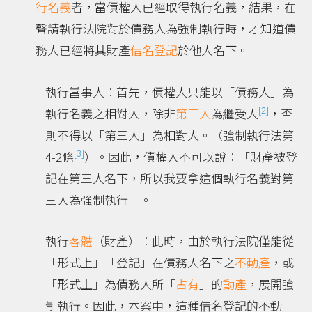
行名義
者，當債權人已經取得執行名義，結果，在
聲請執行法院對於債務人為強制執行時，才知道債
務人已經將其財產
借名登記
於他人名下。
執行當事人︰首先，債權人只能以「債務人」為
[2]
執行名義之相對人，除非
第三人
為繼受人
，否
則不得以「第三人」為相對人。（強制執行法第
[3]
4-2條
）。因此，債權人不可以說︰「財產被登
記在第三人名下，所以我要拿這個執行名義對第
三人為強制執行」。
執行
客體
（財產）︰此時，由於執行法院僅能從
「形式上」「登記」在債務人名下之
不動產
，或
「形式上」為債務人所「
占有
」的
動產
，展開強
制執行。因此，本案中，這種借名登記的不動