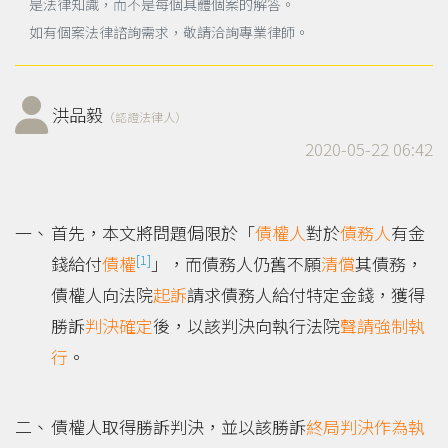
是法律知識，而不是每個具體個案的解答。
如有個案法律諮詢需求，敬請洽詢專業律師。
洪品毅
（認證法律人）
2020-05-22 06:42
首先，本文將問題侷限於「
債權人
對於
債務人
有金
[1]
錢給付
債權
」，而債務人仍舊不願
清償
其債務，
債權人向法院
起訴
請求債務人給付特定金錢，獲得
勝訴
判決確定
後，以該判決向執行法院
聲請
強制執
行
。
債權人取得勝訴判決，並以該勝訴
終局判決
作為
執