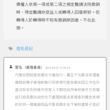
債權人依第一項或第二項之規定聲請法院撤銷
時，得並聲請命受益人或轉得人回復原狀。但
轉得人於轉得時不知有撤銷原因者，不在此
限。
借名登記

匿名（進階會員）
2021-04-07 17:35:14
代朋友問就是我朋友欠電信行一萬五千元都沒有理會
繳錢前陣子寄強制執行到家裡可是我朋友因工作住外
面沒有收到前幾天他家人才跟他說然後前幾天也有電
話打給我朋友說他在不處理就是去家裡查封搬走家裡
的任何一個電器物品可是我朋友名下無財產房子登記