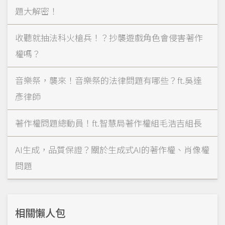
題大解密！
收聽就抽法科火槍兵！？抄襲遊戲角色會侵害著作
權嗎？
音樂祭，襲來！音樂祭的法律問題有哪些？ft.吳達
彥律師
著作權問題總動員！ft.智慧局著作權組毛浩吉組長
AI生成，品質保證？關於生成式AI的著作權、肖像權
問題
相關懶人包