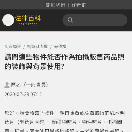
關於我們
作者群

法律百科 Legispedia
所有問答
/
智慧財產權
/
著作權
請問這些物件能否作為拍攝販售商品照
的裝飾與背景使用?
匿名（一般會員）
2020-07-29 07:11
您好，請問將這些物件—親自購買或免費取得的紙本明
信片（明信片內容 ： 動植物照片、物件照片、卡通圖
案、插畫、國內外風景或地標照、古老的藝術作品照、