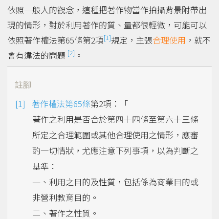
依照一般人的觀念，這種把著作物當作拍攝背景附帶出
現的情形，對於利用著作的質、量都很輕微，可能可以
[1]
依照著作權法第65條第2項
規定，主張
合理使用
，就不
[2]
會有違法的問題
。
註腳
著作權法第65條
第2項：「
著作之利用是否合於第四十四條至第六十三條
所定之合理範圍或其他合理使用之情形，應審
酌一切情狀，尤應注意下列事項，以為判斷之
基準：
一、利用之目的及性質，包括係為商業目的或
非營利教育目的。
二、著作之性質。