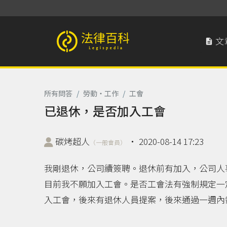
文

法律百科 Legispedia
所有問答
/
勞動‧工作
/
工會
已退休，是否加入工會
碳烤超人
‧
2020-08-14 17:23
（一般會員）
我剛退休，公司續簽聘。退休前有加入，公司人
目前我不願加入工會。是否工會法有強制規定一
入工會，後來有退休人員提案，後來通過一週內