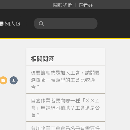
關於我們
作者群
懶人包

相關問答
想要籌組或是加入工會，請問要
選擇哪一種類型的工會比較適
合？
自營作業者要向哪一種「ㄍㄨㄥ
會」申請紓困補助？工會還是公
會？
參加企業工會會員名冊有需要提