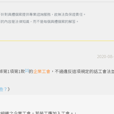
不針對具體個案提供專業諮詢服務，故無法負保證責任。
答的內容是法律知識，而不是每個具體個案的解答。
2020-08-
[2]
條第1項第1款
的
企業工會
，不過違反這項規定的話工會法
些？
》
款組織之企業工會，其勞工應加入工會。」