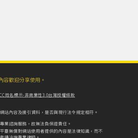
ll，網站內容歡迎分享使用。
CC姓名標示-非商業性3.0台灣授權條款
留意網站內容及援引資料，是否與現行法令規定相符。
專業諮詢服務，故無法負保證責任。
平臺無償對網站使用者提供的內容是法律知識，而不
敬請洽詢專業律師。