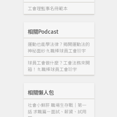
工會理監事名冊範本
相關Podcast
運動也能學法律？揭開運動法的
神秘面紗 ft.職棒球員工會玠宇
球員工會做什麼？工會法務來開
箱！ ft.職棒球員工會玠宇
相關懶人包
社會小鮮肝 職場生存戰｜第一
話 求職篇－面試、薪資、試用