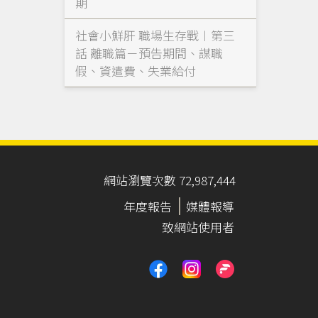
期
社會小鮮肝 職場生存戰︱第三
話 離職篇－預告期間、謀職
假、資遣費、失業給付
網站瀏覽次數 72,987,444
年度報告
媒體報導
致網站使用者