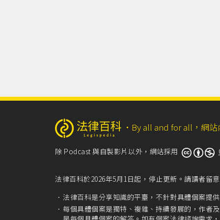
‧
By all and for a
除 Podcast 與自製影片以外，網站採用
法律百科於2026年5月1日起，停止更新。請讀者
法律百科是分享知識的平臺，不針對具體個案提供
每個具體個案是獨特、複雜、持續發展的，作者及
是每個具體個案的解答。如有個案法律諮詢需求，