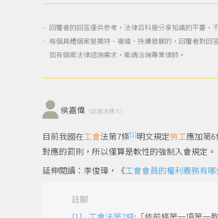
． 回覆者的回答僅供參考，法律百科是分享知識的平臺，
． 每個具體個案是獨特、複雜、持續發展的，回覆者對回
如有個案法律諮詢需求，敬請洽詢專業律師。
侯嘉偉
（認證法律人）
[1]
目前我國在
工會
法第7條
明文規定
勞工
應加第6
對應的罰則，所以僅算是軟性的強制入會規定。
延伸閱讀：李俊璋，《
工會會員的權利義務有哪
註腳
工會法第7條
:「依前條第一項第一