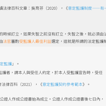
法律百科文章：吳育芬（2020），《
意定監護制度——有
的時候訂立，如果失智之前沒有訂立，失智之後，就必須由
由
法官
審酌
受監護人最佳利益
選定，這就是所謂的法定監護
定監護
」。
監護者，謂本人與受任人約定，於本人受監護宣告時，受任
法律百科（2021），《
意定監護契約參考範本
》。
由公證人作成公證書始為成立。公證人作成公證書後七日內，