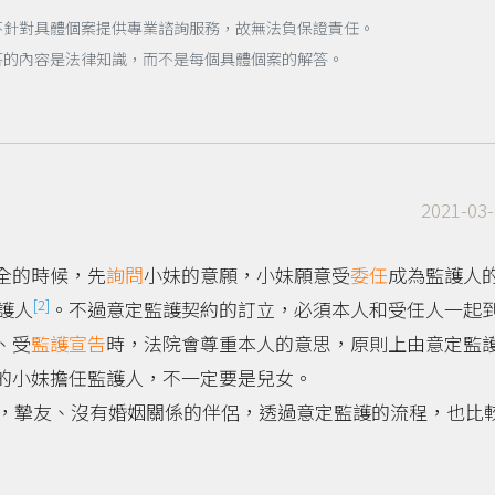
不針對具體個案提供專業諮詢服務，故無法負保證責任。
答的內容是法律知識，而不是每個具體個案的解答。
2021-03-
全的時候，先
詢問
小妹的意願，小妹願意受
委任
成為監護人
[2]
護人
。不過意定監護契約的訂立，必須本人和受任人一起
、受
監護宣告
時，法院會尊重本人的意思，原則上由意定監
的小妹擔任監護人，不一定要是兒女。
，摯友、沒有婚姻關係的伴侶，透過意定監護的流程，也比