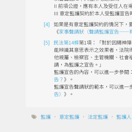
II 前項公證，應有本人及受任人
III 意定監護契約於本人受監護宣
如果是有意定監護契約的情況下，要
《
家事聲請狀（聲請監護宣告——
民法第14條
第1項：「對於因精神
能辨識其意思表示之效果者，法院
他親屬、檢察官、主管機關、社會
請，為監護之宣告。」
監護宣告的內容，可以進一步參閱：
告？
》。
監護宣告聲請狀的範本，可以進一步
告）
》。
監護
，
意定監護
，
法定監護
，
監護人