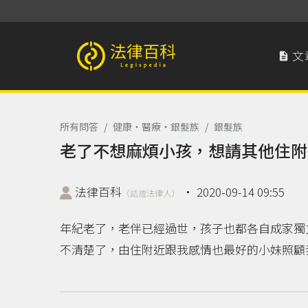
文

法律百科 Legispedia
所有問答
/
健康‧醫療‧銀髮族
/
銀髮族
老了不想麻煩小孩，想請其他住附
法律百科
‧
2020-09-14 09:55
（認證法律人）
年紀老了，老伴已經過世，孩子也都各自成家獨
不清楚了，由住附近跟我感情也最好的小妹照顧