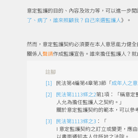
意定監護的目的、內容及效力等，可以進一步閱讀
了、病了，誰來照顧我？自己來選監護人
》。
然而，意定監護契約必須要在本人意思能力健全
關係人
聲請
作成監護宣告。誰來擔任監護人？就
註腳
民法第4編第4章第3節「
成年人之意
民法第1113條之2
第1項：「稱意定
人允為擔任監護人之契約。」
關於意定監護契約的範本，可以參考
民法第1113條之3
：「
I 意定監護契約之訂立或變更，應
以書面通知本人住所地之法院。