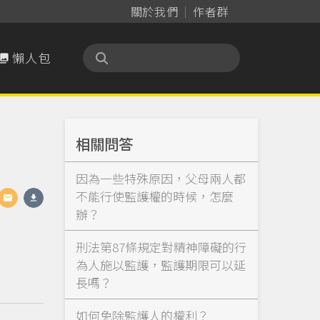
關於我們
作者群
懶人包

相關問答
因為一些特殊原因，父母兩人都
不能行使監護權的時候，怎麼
辦？
刑法第87條規定對精神障礙的行
為人施以監護，監護期限可以延
長嗎？
如何免除監護人的權利？