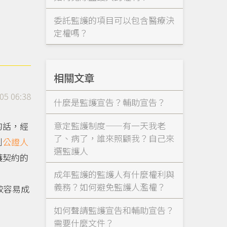
委託監護的項目可以包含醫療決
定權嗎？
相關文章
05 06:38
什麼是監護宣告？輔助宣告？
意定監護制度——有一天我老
的話，經
了、病了，誰來照顧我？自己來
到
公證人
選監護人
護契約的
成年監護的監護人有什麼權利與
義務？如何避免監護人濫權？
較容易成
如何聲請監護宣告和輔助宣告？
需要什麼文件？