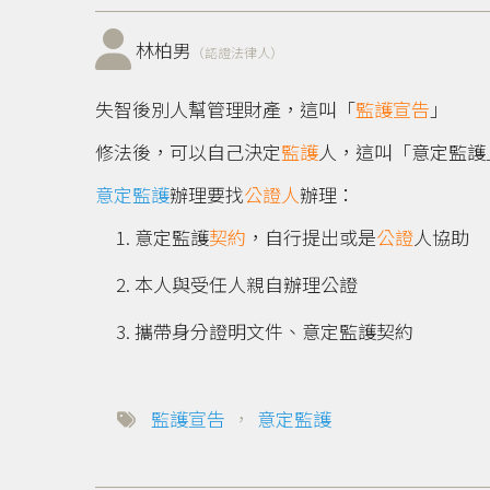
林柏男
（認證法律人）
失智後別人幫管理財產，這叫「
監護宣告
」
修法後，可以自己決定
監護
人，這叫「意定監護
意定監護
辦理要找
公證人
辦理：
意定監護
契約
，自行提出或是
公證
人協助
本人與受任人親自辦理公證
攜帶身分證明文件、意定監護契約
監護宣告
，
意定監護