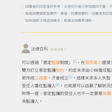
． 回覆者的回答僅供參考，法律百科是分享知識的平臺，
． 每個具體個案是獨特、複雜、持續發展的，回覆者對回
如有個案法律諮詢需求，敬請洽詢專業律師。
法律百科
（認證法律人）
[1]
可以透過「意定
監護
制度」
，在
意思能力
還健
雙方訂立意定監護
契約
，約定未來由小妹擔任監
[3]
那作成
公證書
，才會成立
。這樣未來本人失智
[4]
受任人擔任監護人
，也就是可以由最了解狀況
附帶一提，意定監護的受任人也不一定要是
親屬
為監護人。