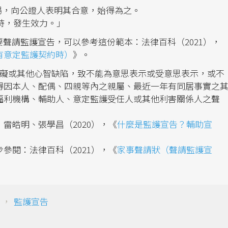
在場，向公證人表明其合意，始得為之。
告時，發生效力。」
聲請監護宣告，可以參考這份範本：法律百科（2021），
有意定監護契約時）
》。
障礙或其他心智缺陷，致不能為意思表示或受意思表示，或不
得因本人、配偶、四親等內之親屬、最近一年有同居事實之
福利機構、輔助人、意定監護受任人或其他利害關係人之聲
雷皓明、張學昌（2020），《
什麼是監護宣告？輔助宣
參閱：法律百科（2021），《
家事聲請狀（聲請監護宣
，
監護宣告