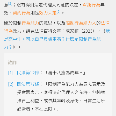
[2]
意
；沒有得到法定代理人同意的決定，
單獨行為
無
[3]
效、
契約行為
則是
效力未定
。
關於限制
行為能力
的意思，以及
限制行為能力人
的
法律
行為
效力，請見法律百科文章：陳家誼（2023），《
我
是高中生，可以自己買機車嗎？什麼是限制行為能
力？
》。
註腳
民法第12條
：「滿十八歲為成年。」
民法第77條
：「限制行為能力人為意思表示及
受意思表示，應得法定代理人之允許。但純獲
法律上利益，或依其年齡及身份、日常生活所
必需者，不在此限。」