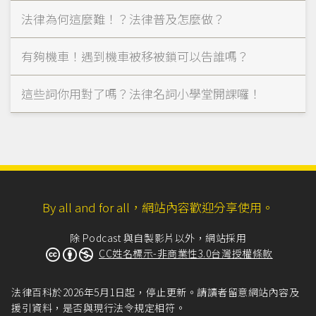
法律為何這麼難！？法律普及怎麼做？
有夠機車！遇到機車被移被鎖可以告誰嗎？
這些詞你用對了嗎？法律名詞小學堂開課囉！
By all and for all，網站內容歡迎分享使用。
除 Podcast 與自製影片以外，網站採用
CC姓名標示-非商業性3.0台灣授權條款
法律百科於2026年5月1日起，停止更新。請讀者留意網站內容及
援引資料，是否與現行法令規定相符。