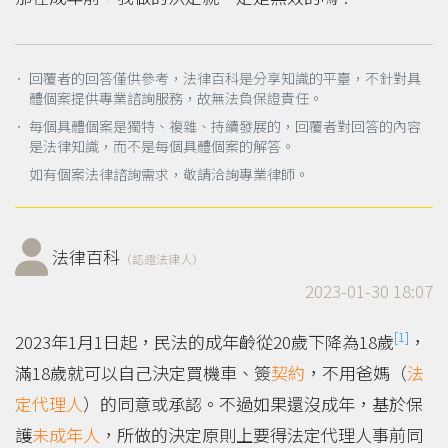
． 回覆者的回答僅供參考，法律百科是分享知識的平臺，不針對具
體個案提供專業諮詢服務，故無法負保證責任。
． 每個具體個案是獨特、複雜、持續發展的，回覆者對回答的內容
是法律知識，而不是每個具體個案的解答。
如有個案法律諮詢需求，敬請洽詢專業律師。
法律百科
（認證法律人）
2023-01-30 18:07
[1]
2023年1月1日起，民法的成年齡從20歲下降為18歲
，
滿18歲就可以自己決定買機車、簽
契約
，不用爸媽（
法
定代理人
）的同意或承認。不過如果還沒成年，基於保
護
未成年人
，所做的決定原則上要得法定代理人事前同