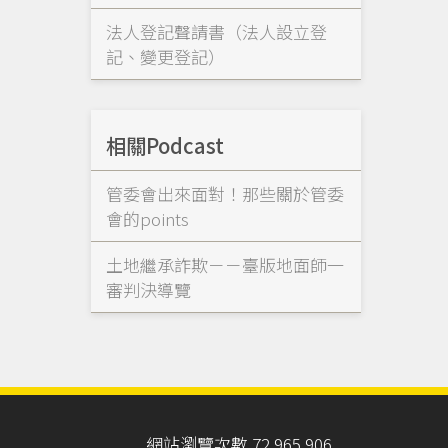
法人登記聲請書（法人設立登
記、變更登記）
相關Podcast
管委會出來面對！那些關於管委
會的points
土地繼承詐欺－－臺版地面師一
審判決導覽
網站瀏覽次數 72,965,906