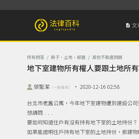
文

法律百科 Legispedia
所有問答
/
房子‧土地‧鄰居
/
其他不動產問題
地下室建物所有權人要跟土地所有
張聖潔
‧
2020-12-16 02:58
（一般會員）
台北市老舊公寓，今年地下室建物遭到建設公司
想請問﹒.﹒
要如何知道住戶有沒有持有地下室的土地持份？
如果能證明住戶持有地下室的土地持份，那建物