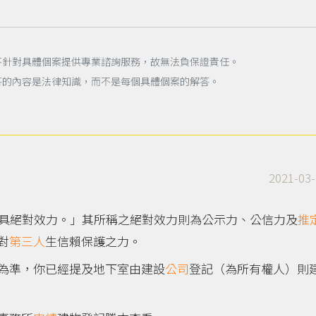
不針對具體個案提供專業諮詢服務，故無法負保證責任。
答的內容是法律知識，而不是每個具體個案的解答。
2021-03-
，具絕對效力。」其所稱之絕對效力則為公示力、公信力及
推
對
第三人
生信賴保護之力。
為準，你已經提及地下室由建設
公司
登記（為所有權人）則