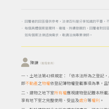
． 回覆者的回答僅供參考，法律百科是分享知識的平臺，
． 每個具體個案是獨特、複雜、持續發展的，回覆者對回
如有個案法律諮詢需求，敬請洽詢專業律師。
陳謙
（進階會員）
一、土地法第43條規定：「依本法所為之登記
即
不動產
之
物權
依登記簿物權登載事項為準，且
二、建物之地下室
所有權
應視建物登記謄本所載
享有地下室之完整使用、受益及
處分
等
權利
。