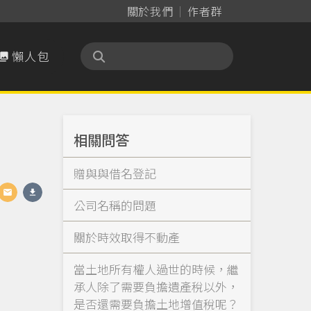
關於我們
作者群
懶人包

相關問答
贈與與借名登記
公司名稱的問題
關於時效取得不動產
當土地所有權人過世的時候，繼
承人除了需要負擔遺產稅以外，
是否還需要負擔土地增值稅呢？