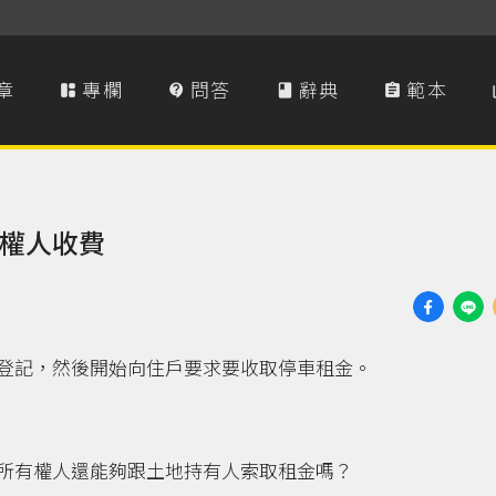
章
專欄
問答
辭典
範本




權人收費
登記，然後開始向住戶要求要收取停車租金。
所有權人還能夠跟土地持有人索取租金嗎？