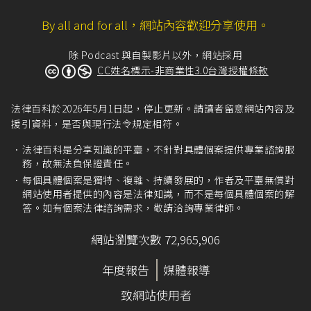
By all and for all，網站內容歡迎分享使用。
除 Podcast 與自製影片以外，網站採用
CC姓名標示-非商業性3.0台灣授權條款
法律百科於2026年5月1日起，停止更新。請讀者留意網站內容及
援引資料，是否與現行法令規定相符。
法律百科是分享知識的平臺，不針對具體個案提供專業諮詢服
務，故無法負保證責任。
每個具體個案是獨特、複雜、持續發展的，作者及平臺無償對
網站使用者提供的內容是法律知識，而不是每個具體個案的解
答。如有個案法律諮詢需求，敬請洽詢專業律師。
網站瀏覽次數 72,965,906
年度報告
媒體報導
致網站使用者