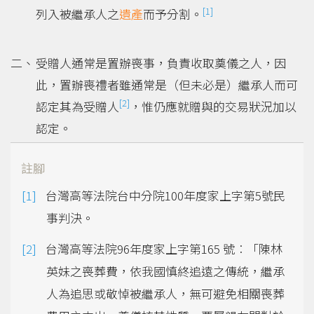
[1]
列入被繼承人之
遺產
而予分割。
受贈人通常是置辦喪事，負責收取奠儀之人，因
此，置辦喪禮者雖通常是（但未必是）繼承人而可
[2]
認定其為受贈人
，惟仍應就贈與的交易狀況加以
認定。
註腳
台灣高等法院台中分院100年度家上字第5號民
事判決。
台灣高等法院96年度家上字第165 號︰「陳林
英妹之喪葬費，依我國慎終追遠之傳統，繼承
人為追思或敬悼被繼承人，無可避免相關喪葬