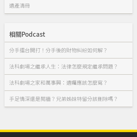
遺產清冊
相關Podcast
分手擂台開打！分手後的財物糾紛如何解？
法科劇場之繼承人生：法律怎麼規定繼承問題？
法科劇場之家和萬事興：遺囑應該怎麼寫？
手足情深還是鬩牆？兄弟姊妹特留分該刪除嗎？