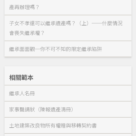
產再辦理嗎？
子女不孝還可以繼承遺產嗎？（上）──什麼情況
會喪失繼承權？
繼承面面觀─你不可不知的限定繼承陷阱
相關範本
繼承人名冊
家事聲請狀（陳報遺產清冊）
土地建築改良物所有權贈與移轉契約書