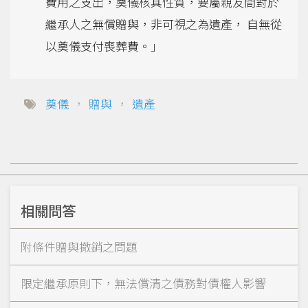
費用之支出，奠儀核其性質，要屬親友間對於
繼承人之無償贈與，非可視之為遺產， 自無從
以奠儀支付喪葬費。」
奠儀
，
贈與
，
遺產
相關問答
附條件贈與撤銷之問題
限定繼承原則下，無法償清之債務對債權人影響