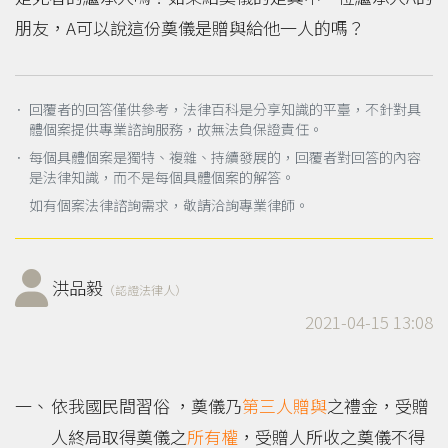
朋友，A可以說這份奠儀是贈與給他一人的嗎？
． 回覆者的回答僅供參考，法律百科是分享知識的平臺，不針對具
體個案提供專業諮詢服務，故無法負保證責任。
． 每個具體個案是獨特、複雜、持續發展的，回覆者對回答的內容
是法律知識，而不是每個具體個案的解答。
如有個案法律諮詢需求，敬請洽詢專業律師。
洪品毅
（認證法律人）
2021-04-15 13:08
依我國民間習俗 ，奠儀乃
第三人
贈與
之禮金，受贈
人終局取得奠儀之
所有權
，受贈人所收之奠儀不得