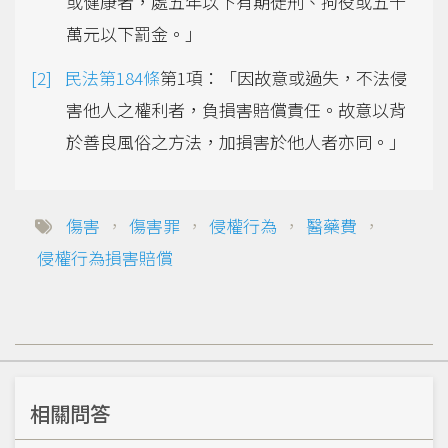
或健康者，處五年以下有期徒刑、拘役或五十
萬元以下罰金。」
民法第184條
第1項：「因故意或過失，不法侵
害他人之權利者，負損害賠償責任。故意以背
於善良風俗之方法，加損害於他人者亦同。」
傷害
，
傷害罪
，
侵權行為
，
醫藥費
，
侵權行為損害賠償
相關問答