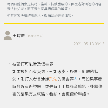
． 每個具體個案是獨特、複雜、持續發展的，回覆者對回答的內容
是法律知識，而不是每個具體個案的解答。
如有個案法律諮詢需求，敬請洽詢專業律師。
王琮儀
（認證法律人）
2021-05-13 09:13
被毆打可能涉及傷害罪
如果被打而有受傷，例如破皮、瘀青、紅腫的狀
[1]
況，則打人者會涉嫌
刑法
的傷害罪
。而如果事發
時附近有監視器，或是有用手機錄音錄影，後續傷
害的結果有去就醫、看診，會更便於舉證。