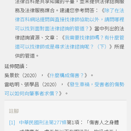
法律百科是共享知識的平臺，並未提供法律諮詢服
務及法律服務媒合。建議您參考問答：《
除了在法
律百科網站提問與直接找律師協助以外，請問哪裡
可以找到面對面法律諮詢的管道？
》當中列出的法
律諮詢資源、文章：《
我需要找律師嗎？有什麼管
道可以找律師或是尋求法律諮詢呢？（下）
》所提
供的管道。
延伸閱讀：
吳景欽（2020），《
什麼構成傷害？
》。
雷皓明、張學昌（2020），《
發生車禍，受害者的傷勢
可以如何向肇事者求償？
》。
註腳
中華民國刑法第277條
第1項：「傷害人之身體