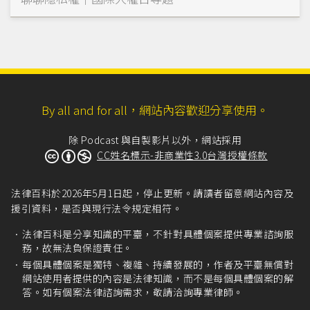
By all and for all，網站內容歡迎分享使用。
除 Podcast 與自製影片以外，網站採用
CC姓名標示-非商業性3.0台灣授權條款
法律百科於2026年5月1日起，停止更新。請讀者留意網站內容及
援引資料，是否與現行法令規定相符。
法律百科是分享知識的平臺，不針對具體個案提供專業諮詢服
務，故無法負保證責任。
每個具體個案是獨特、複雜、持續發展的，作者及平臺無償對
網站使用者提供的內容是法律知識，而不是每個具體個案的解
答。如有個案法律諮詢需求，敬請洽詢專業律師。