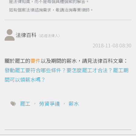
是法律知識，而不是每個具體個案的解答。
如有個案法律諮詢需求，敬請洽詢專業律師。
法律百科
（認證法律人）
2018-11-08 08:30
關於罷工的
要件
以及期間的薪水，請見法律百科文章：
發動罷工要符合哪些條件？要怎麼罷工才合法？罷工期
間可以領薪水嗎？
罷工
，
勞資爭議
，
薪水