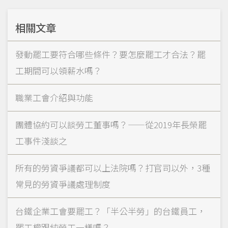
相關文章
發動罷工要符合哪些條件？要怎麼罷工才合法？罷
工期間可以領薪水嗎？
職業工會介紹與功能
團體協約可以談勞工董事嗎？——從2019年長榮罷
工事件淺談之
所有的勞資爭議都可以上法院嗎？打官司以外，3種
常見的勞資爭議處理制度
台鐵企業工會要罷工？「半公半勞」的台鐵員工，
罷工權跟純勞工一樣嗎？