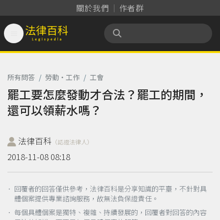
關於我們
作者群

法律百科 Legispedia
所有問答
/
勞動‧工作
/
工會
罷工要怎麼發動才合法？罷工的期間，
還可以領薪水嗎？
法律百科
（認證法律人）
2018-11-08 08:18
． 回覆者的回答僅供參考，法律百科是分享知識的平臺，不針對具
體個案提供專業諮詢服務，故無法負保證責任。
． 每個具體個案是獨特、複雜、持續發展的，回覆者對回答的內容