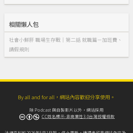
相關懶人包
社會小鮮肝 職場生存戰｜第二話 就職篇－加班費、
請假規則
By all and for all，網站內容歡迎分享使用。
除 Podcast 與自製影片以外，網站採用
CC姓名標示-非商業性3.0台灣授權條款
法律百科於2026年5月1日起，停止更新。請讀者留意網站內容及