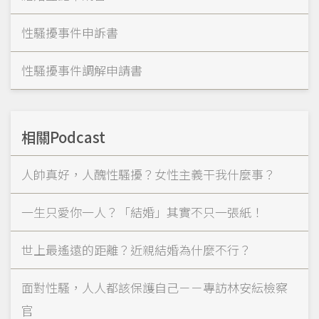
性騷擾事件申訴書
性騷擾事件調解申請書
相關Podcast
人帥真好，人醜性騷擾？女性主義干我什麼事？
一生只愛你一人？「結婚」其實不只一張紙！
世上最遙遠的距離？近親結婚為什麼不行？
面對性騷，人人都該保護自己－－專訪林安紜檢察
官