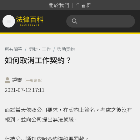
關於我們
作者群

法律百科 Legispedia
所有問答
/
勞動‧工作
/
勞動契約
如何取消工作契約？
鍾靈
（一般會員）
2021-07-12 17:11
面試當天依照公司要求，在契約上簽名。考慮之後沒有
報到，並向公司提出無法就職。
但被公司通知依照合約違約要罰款，