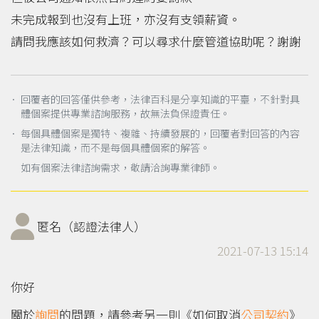
未完成報到也沒有上班，亦沒有支領薪資。
請問我應該如何救濟？可以尋求什麼管道協助呢？謝謝
． 回覆者的回答僅供參考，法律百科是分享知識的平臺，不針對具
體個案提供專業諮詢服務，故無法負保證責任。
． 每個具體個案是獨特、複雜、持續發展的，回覆者對回答的內容
是法律知識，而不是每個具體個案的解答。
如有個案法律諮詢需求，敬請洽詢專業律師。
匿名（認證法律人）
2021-07-13 15:14
你好
關於
詢問
的問題，請參考另一則《如何取消
公司
契約
》