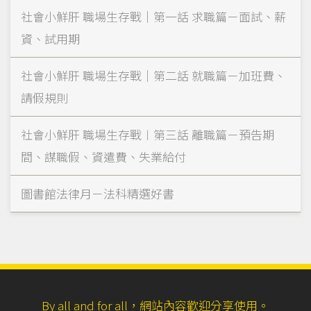
社會小鮮肝 職場生存戰｜第一話 求職篇－面試、薪
資、試用期
社會小鮮肝 職場生存戰｜第二話 就職篇－加班費、
請假規則
社會小鮮肝 職場生存戰︱第三話 離職篇－預告期
間、謀職假、資遣費、失業給付
圖書館法律月－法科精選好書
By all and for all，網站內容歡迎分享使用。