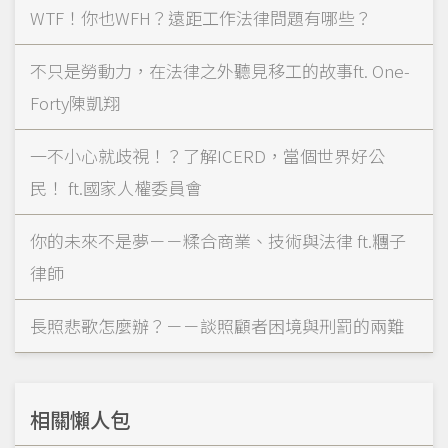
WTF！你也WFH？遠距工作法律問題有哪些？
不只是勞動力，在法律之外聽見移工的故事ft. One-
Forty陳凱翔
一不小心就歧視！？了解ICERD，當個世界好公
民！ ft.國家人權委員會
你的未來不是夢－－糅合商業、技術與法律 ft.糰子
律師
長照悲歌怎麼辦？－－談照顧者困境與刑罰的兩難
相關懶人包