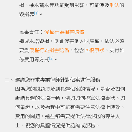
損、抽水蓄水等功能受到影響，可能涉及
刑法
的
[1]
毀損罪
。
民事責任：
侵權行為損害賠償
造成水塔毀損，則會侵害他人財產權，依法必須
要負
侵權行為
損害賠償
，包含
回復原狀
、支付維
[2]
修費用等方式
。
建議您尋求專業律師針對個案進行服務
因為您的問題涉及到具體個案的情況，是否及如何
訴諸具體的法律行動，例如如何撰寫法律書狀、如
何舉證，以及過程中可能有需要注意法律上時效、
費用的問題，這些都需要提供法律服務的專業人
士，視您的具體情況提供諮詢或服務。