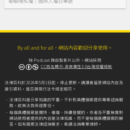
聊聊隱私權｜國際人權日專題
By all and for all，網站內容歡迎分享使用。
除 Podcast 與自製影片以外，網站採用
CC姓名標示-非商業性3.0台灣授權條款
法律百科於2026年5月1日起，停止更新。請讀者留意網站內容及
援引資料，是否與現行法令規定相符。
法律百科是分享知識的平臺，不針對具體個案提供專業諮詢服
務，故無法負保證責任。
每個具體個案是獨特、複雜、持續發展的，作者及平臺無償對
網站使用者提供的內容是法律知識，而不是每個具體個案的解
答。如有個案法律諮詢需求，敬請洽詢專業律師。