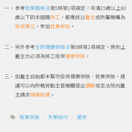
參考
就業服務法
第5條第1項規定，年滿15歲以上60
歲以下的本國籍
勞工
，都應該以
雇主
或所屬機構為
投保單位
，參加
就業保險
。
另外參考
全民健康保險法
第8條第1項規定，原則上
雇主也必須為勞工投保
健康保險
。
如雇主自始都未幫你投保健康保險、就業保險，建
議可以向所轄勞動主管機關提出
調解
或至法院向雇
主請求
損害賠償
。
就業保險
，
失業給付
，
健保