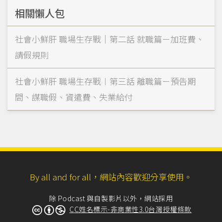
相關懶人包
社會小鮮肝 職場生存戰｜第二話 就職篇－加班費、
請假規則
社會小鮮肝 職場生存戰︱第三話 離職篇－預告期
間、謀職假、資遣費、失業給付
By all and for all，網站內容歡迎分享使用。
除 Podcast 與自製影片以外，網站採用
CC姓名標示-非商業性3.0台灣授權條款