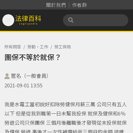
關於我們
作者群

法律百科 Legispedia
所有問答
/
勞動‧工作
/
勞工保險
團保不等於就保？
匿名（一般會員）
2021-09-01 13:55
我是水電工當初說好扣除勞健保月薪三萬 公司只有五人
以下 但是從我到職第一日未幫我投保 就保及健保和6％
勞退公司只保團保 三個月後離職後才發現從末投保就保
及健保 勞退 事後才一次性補償給我三個月的金額 這樣