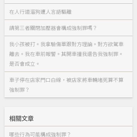
在人行道溜狗遭人言語驅離
請第三者關閉加壓器會構成強制罪嗎？
我小孩被打。我拿驗傷單跟對方理論。對方欲駕車
離去。我在車前報警。其開車撞我還告我強制罪。
是否會成立。
車子停在店家門口白線，被店家將車輛堵死算不算
強制罪？
相關文章
哪些行為可能構成強制罪？