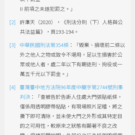
II 前項之未遂犯罰之。」
許澤天（2020），《刑法分則（下）人格與公
共法益篇》，頁193-194。
中華民國刑法第354條
：「毀棄、損壞前二條以
外之他人之物或致令不堪用，足以生損害於公
眾或他人者，處二年以下有期徒刑、拘役或一
萬五千元以下罰金。」
臺灣臺中地方法院96年度中簡字第2744號刑事
判決
：「查被告於告訴人住處大門張貼紙條，
僅係用透明膠帶粘貼，有現場照片足稽，將之
撕下即可清除，並未使大門之外形或其特定目
的之可用性，較原來之狀態有顯著不良之改