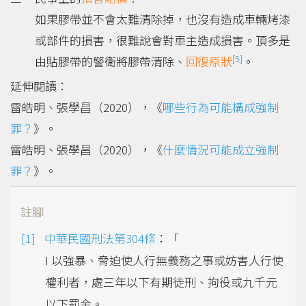
如果膠帶並不會太難清除掉，也沒有造成車輛烤漆
或部件的損害，很難說會對車主造成損害。頂多是
[5]
由貼膠帶的警衛將膠帶清除、
回復原狀
。
延伸閱讀：
雷皓明、張學昌（2020），《
哪些行為可能構成強制
罪？
》。
雷皓明、張學昌（2020），《
什麼情況可能成立強制
罪？
》。
註腳
中華民國刑法第304條
：「
I 以強暴、脅迫使人行無義務之事或妨害人行使
權利者，處三年以下有期徒刑、拘役或九千元
以下罰金。