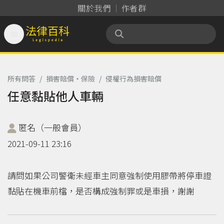
關於我們
作者群

法律百科 Legispedia
所有問答
/
損害賠償‧保險
/
侵權行為損害賠償
任意黏貼他人車輛
匿名（一般會員）
2021-09-11 23:16
請問如果公司警衛未經車主同意強制使用膠帶將停車證
黏貼在機車前檔，是否構成強制罪或是車損，謝謝