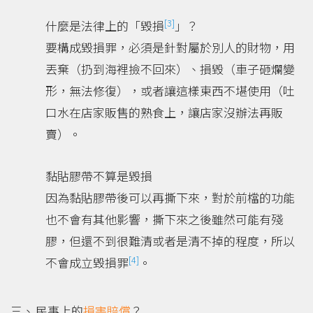
[3]
什麼是法律上的「毀損
」？
要構成毀損罪，必須是針對屬於別人的財物，用
丟棄（扔到海裡撿不回來）、損毀（車子砸爛變
形，無法修復），或者讓這樣東西不堪使用（吐
口水在店家販售的熟食上，讓店家沒辦法再販
賣）。
黏貼膠帶不算是毀損
因為黏貼膠帶後可以再撕下來，對於前檔的功能
也不會有其他影響，撕下來之後雖然可能有殘
膠，但還不到很難清或者是清不掉的程度，所以
[4]
不會成立毀損罪
。
民事上的
損害賠償
？