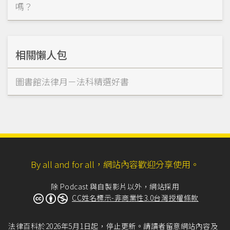
嗎？
相關懶人包
圖書館法律月－法科精選好書
By all and for all，網站內容歡迎分享使用。
除 Podcast 與自製影片以外，網站採用
CC姓名標示-非商業性3.0台灣授權條款
法律百科於2026年5月1日起，停止更新。請讀者留意網站內容及