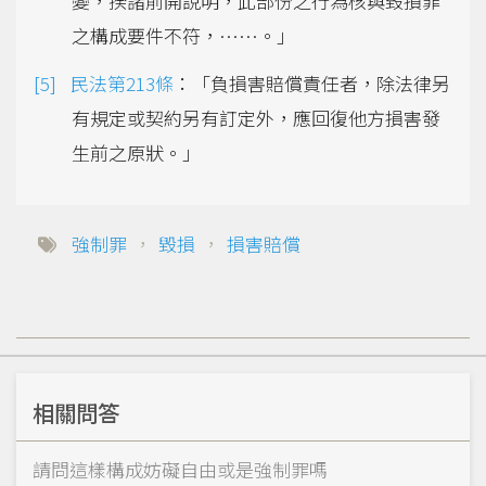
變，揆諸前開說明，此部份之行為核與毀損罪
之構成要件不符，……。」
民法第213條
：「負損害賠償責任者，除法律另
有規定或契約另有訂定外，應回復他方損害發
生前之原狀。」
強制罪
，
毀損
，
損害賠償
相關問答
請問這樣構成妨礙自由或是強制罪嗎