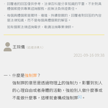
． 回覆者的回答僅供參考，法律百科是分享知識的平臺，不針對具
體個案提供專業諮詢服務，故無法負保證責任。
． 每個具體個案是獨特、複雜、持續發展的，回覆者對回答的內容
是法律知識，而不是每個具體個案的解答。
如有個案法律諮詢需求，敬請洽詢專業律師。
王琮儀
（認證法律人）
2021-09-16 09:38
什麼是
強制罪
？
強制罪的意思是透過物理上的強制力，影響到別人
的心理自由或者身體的活動，強迫別人做什麼事或
[1]
不能做什麼事，這樣就會構成強制罪
。