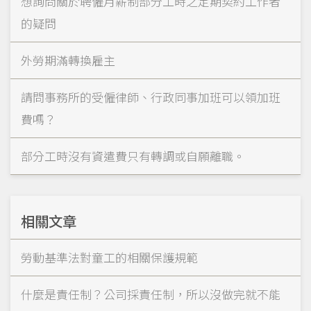
想詢問關於聘僱月薪制部分工時之定期契約工作者
的疑問
外勞期滿轉換雇主
請問事務所的受僱律師、行政同事加班可以領加班
費嗎？
部分工時沒有資遣費只有轉調或自願離職。
相關文章
勞動基準法對童工的相關保護規範
什麼是責任制？公司採責任制，所以沒做完就不能