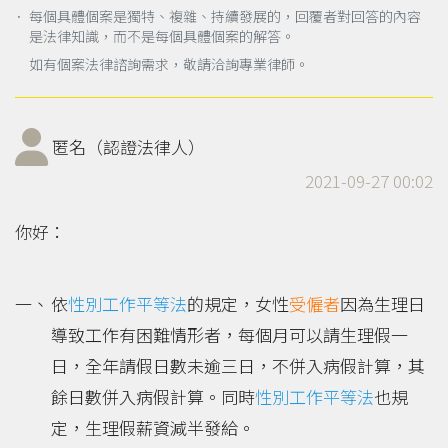
． 每個具體個案是獨特、複雜、持續發展的，回覆者對回答的內容
是法律知識，而不是每個具體個案的解答。
如有個案法律諮詢需求，敬請洽詢專業律師。
匿名（認證法律人）
2021-09-27 00:02
你好：
依
性別工作平等法
的規定，女性
受僱者
因為生理日
導致工作有困難情形者，每個月可以請生理假一
日，全年請假日數未逾三日，不併入病假計算，其
餘日數併入病假計算。同時
性別工作平等法
也規
定，生理假薪資減半發給。