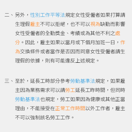
另外，
性別工作平等法
規定女性受僱者如果打算請
生理假
雇主
不可以拒絕，也不可以
視為
缺勤而影響
女性受僱者的全勤獎金、考績或為其他不利之
處
分
。因此，雇主如果以當月或下個月加班一日，
作
為
交換條件或者當作是否因而同意女性受僱者請生
理假的依據，則有可能違反上述規定。
至於，延長工時部分參考
勞動基準法
規定，如果雇
主因為業務需求可以請
勞工
延長工昨時間，但同時
勞動基準法
也規定，勞工如果因為健康或其他正當
理由，不能接受在
正常工作時間
以外工作者，雇主
不可以強制該名勞工工作。