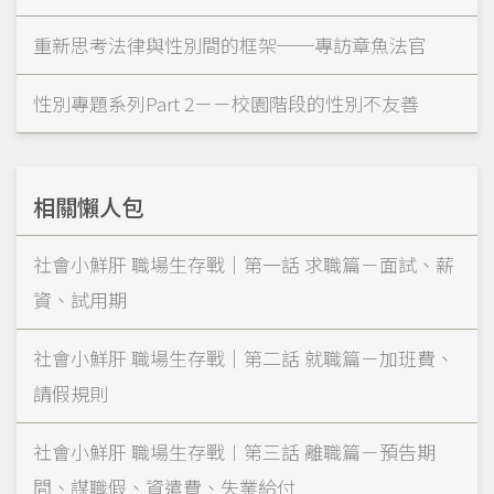
重新思考法律與性別間的框架──專訪章魚法官
性別專題系列Part 2－－校園階段的性別不友善
相關懶人包
社會小鮮肝 職場生存戰｜第一話 求職篇－面試、薪
資、試用期
社會小鮮肝 職場生存戰｜第二話 就職篇－加班費、
請假規則
社會小鮮肝 職場生存戰︱第三話 離職篇－預告期
間、謀職假、資遣費、失業給付