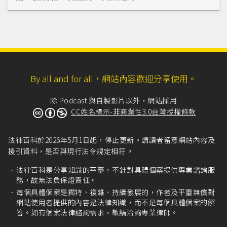
By all and for all，網站內容歡迎分享使用。
除 Podcast 與自製影片以外，網站採用
CC姓名標示-非商業性3.0台灣授權條款
法律百科於2026年5月1日起，停止更新。請讀者留意網站內容及
援引資料，是否與現行法令規定相符。
法律百科是分享知識的平臺，不針對具體個案提供專業諮詢服
務，故無法負保證責任。
每個具體個案是獨特、複雜、持續發展的，作者及平臺無償對
網站使用者提供的內容是法律知識，而不是每個具體個案的解
答。如有個案法律諮詢需求，敬請洽詢專業律師。