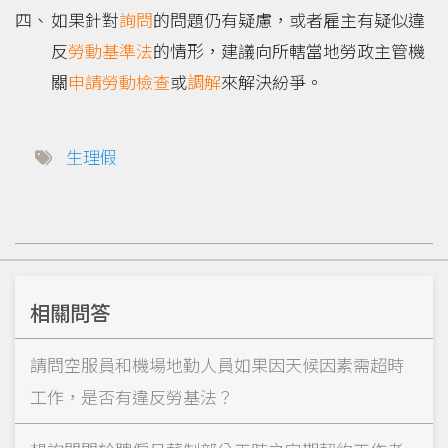
如果針對
詢問
的問題仍有疑慮，或者雇主有疑似違
反
勞動基準法
的情形，建議向所轄當地勞政主管機
關
申請
勞動檢查
或
調解
來解決紛爭。
生理假
相關問答
請問空服員和機場地勤人員如果因天候因素需超時
工作，是否有違反勞基法？