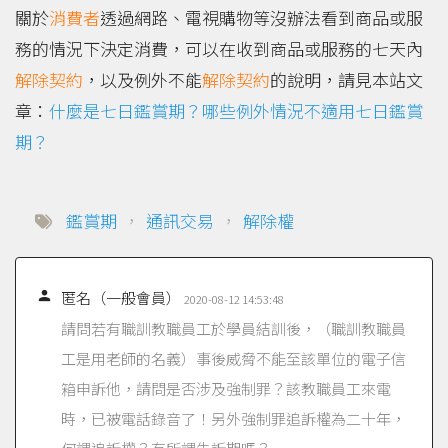
關於
消費者
透過網路、電視購物等沒辦法看到商品或服
務的情況下決定消費，可以在收到商品或服務的七天內
解除契約
，以及例外不能
解除
契約
的說明，請見本站文
章：
什麼是七日鑑賞期？哪些例外情況不適用七日鑑賞
期？
鑑賞期
，
通訊交易
，
解除權

匿名（一般會員）
2020-08-12 14:53:48
請問若有職訓教職員工於學員結訓後，（職訓教職員
工是用老師的名義）事後威脅不能至該單位的電子信
箱申訴他，請問是否涉及強制罪？該教職員工來電
時，已被電話錄音了！另外強制罪追訴權為二十年，