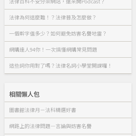
法律百科不安分架網站，還來開Podcast？
法律為何這麼難！？法律普及怎麼做？
一個幹字值多少？如何避免妨害名譽地雷？
網購達人94你！一次搞懂網購常見問題
這些詞你用對了嗎？法律名詞小學堂開課囉！
相關懶人包
圖書館法律月－法科精選好書
網路上的法律問題—言論與妨害名譽