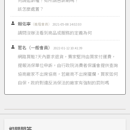
何謂追訴權？有所謂告訴期嗎？
該怎麼處置？

賴佑寧
（進階會員）
2021-05-08 14:02:03
請問沒辦法看到商品或服務的定義為何

匿名（一般會員）
2022-01-12 10:41:39
網路買鞋7天內要求退貨，賣家堅持由買家付運費，
提報消保單位申訴，由行政院消費者保護會提供查詢
協商廠家不出席協商，若廠商不出席擺爛，買家如何
自保，政府對違反消保法的廠家有強制的罰則嗎
相關問答