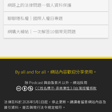
網路上的法律問題—個人資料保護
聊聊隱私權｜國際人權日專題
網購大補帖｜一次解答10個常見問題
By all and for all，網站內容歡迎分享使用。
除 Podcast 與自製影片以外，網站採用
CC姓名標示-非商業性3.0台灣授權條款
法律百科於2026年5月1日起，停止更新。請讀者留意網站內容及
援引資料，是否與現行法令規定相符。