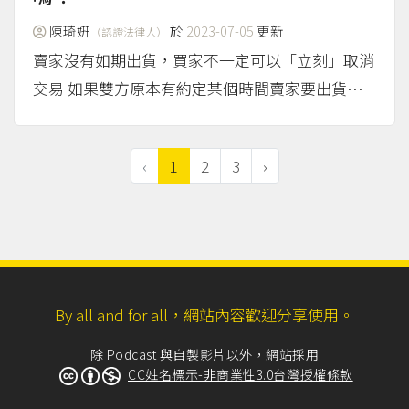
陳琦姸
於
2023-07-05
更新
（認證法律人）
賣家沒有如期出貨，買家不一定可以「立刻」取消
交易 如果雙方原本有約定某個時間賣家要出貨，
卻因為賣家自己該負責的原因沒有如期出貨，賣家
的行為在法律上稱為「給付遲延」，此時買家不一
‹
1
2
3
›
定可以「立刻」取消交易（解約），要看具體個案
中，契約的性質...
（more...）
By all and for all，網站內容歡迎分享使用。
除 Podcast 與自製影片以外，網站採用
CC姓名標示-非商業性3.0台灣授權條款