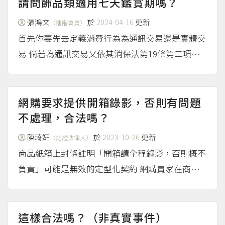
的商品標示 不論是在實體商店或在網路上販售服
請問飾品類適用七天鑑賞期嗎？
飾織品，都必須遵守商...
（more...）
張鴻文
於
2024-04-16
更新
（進階會員）
首先你要先去定義消費行為為通訊交易還是實體交
易 倘若為通訊交易又依其消保法第19條第二項之
但書條例確認 根據通訊交易解除權合理例外情事
適用準則第二條所示，已拆封之個人衛生用品。
然其耳環分【夾戴】【針刺】應分開討論之 但現
網購要求提供開箱錄影，否則有問題
有解釋之舉例個人衛...
不處理，合法嗎？
（more...）
陳琦姸
於
2023-10-26
更新
（認證法律人）
商品紙箱上封條註明「開箱請全程錄影，否則概不
負責」可能是無效的定型化契約 網購賣家在商品
紙箱上的封條註明「開箱請全程錄影，否則概不負
責」，要求買家要全程錄影，否則不補件或不接受
退貨等，是一種賣家預先擬定的契約條款，作為消
這樣合法嗎？（非真實事件）