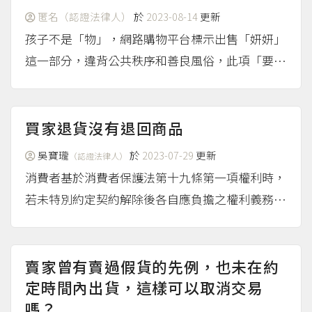
費者的買家沒有商量餘...
（more...）
匿名（認證法律人）
於
2023-08-14
更新
孩子不是「物」，網路購物平台標示出售「妍妍」
這一部分，違背公共秩序和善良風俗，此項「要
約」行爲，依照民法第72條規定，是無效的。從提
問內容可知，實際上未曾發生買賣孩子的事情，便
不涉及刑責的問題。
（more...）
買家退貨沒有退回商品
吳寶瓏
於
2023-07-29
更新
（認證法律人）
消費者基於消費者保護法第十九條第一項權利時，
若未特別約定契約解除後各自應負擔之權利義務，
應依民法第二百五十九條規定，即便將贈品解讀為
非買賣契約而是另一贈與契約，仍可能有聯立契約
的適用，於買賣契約解除時，一併解除，在未特別
賣家曾有賣過假貨的先例，也未在約
約...
定時間內出貨，這樣可以取消交易
（more...）
嗎？