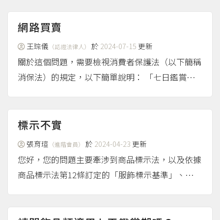
貼文。 如果遭遇詐騙，建議您可以撥打165反詐騙
專線諮詢、報案，也可以先使用「165反詐騙系
網路買賣
統」線上通...
（more...）
王琮儀
於
2024-07-15
更新
（認證法律人）
關於這個問題，需要檢視消費者保護法（以下簡稱
消保法）的規定，以下簡單說明： 「七日鑑賞
期」的定義與要件 賦予消費者保障的解約權 在
「通訊交易」（如網購、電視購物）或訪問交易的
情況下，為了避免消費者因為無法接觸商品或者無
標示不實
法深思熟慮而購物，導致...
（more...）
張育瑄
於
2024-04-23
更新
（進階會員）
您好，您的問題主要牽涉到商品標示法，以及依據
商品標示法第12條訂定的「服飾標示基準」、
「織品標示基準」等規定。由於服飾與織品的標示
規定不完全相同，下面將分成兩部分解說： 服飾