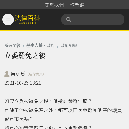
關於我們
作者群

法律百科 Legispedia
所有問答
/
基本人權‧政府
/
政府組織
立委罷免之後
吳家彤
（進階會員）
2021-10-26 13:21
如果立委被罷免之後，他還能參選什麼？
是除了他被罷免區之外，都可以再次參選其他區的議員
或是市長嗎？
還是必須等待四年之後才可以重新參選？