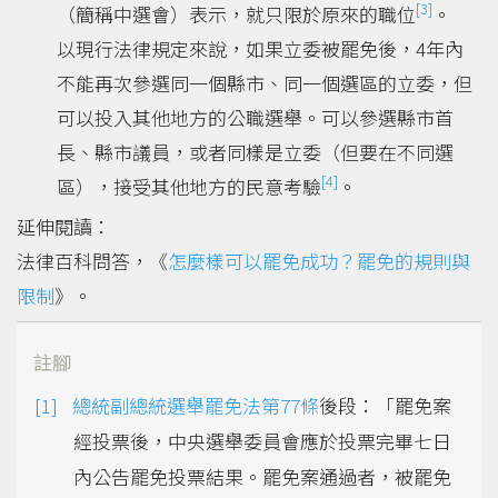
[3]
（簡稱中選會）表示，就只限於原來的職位
。
以現行法律規定來說，如果立委被罷免後，4年內
不能再次參選同一個縣市、同一個選區的立委，但
可以投入其他地方的公職選舉。可以參選縣市首
長、縣市議員，或者同樣是立委（但要在不同選
[4]
區），接受其他地方的民意考驗
。
延伸閱讀：
法律百科問答，《
怎麼樣可以罷免成功？罷免的規則與
限制
》。
註腳
總統副總統選舉罷免法第77條
後段：「罷免案
經投票後，中央選舉委員會應於投票完畢七日
內公告罷免投票結果。罷免案通過者，被罷免