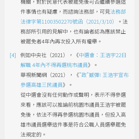
機關，對於民意代表被罷免後可否繼續參選這
件事情也有疑慮，而諮詢法務部，可見
法務部
法律字第11003502270號函（2021/3/10）
。法
務部所引用的見解中，也有論者認為應該禁止
被罷免者4年內再次投入所有權舉。
例如中央社（2021），《
中選會：王浩宇22日
解職 4年內不得再選桃市議員
》。
華視新聞網（2021），《
"政"撼彈! 王浩宇宣布
參選高雄三民議員
》。
從中選會沒有任何動作或聲明，表示不得參選
來看，應該可以推論前桃園市議員王浩宇被罷
免後，依法不得再參選桃園市議員，但投入高
雄市議員選舉這件事是符合公職人員選舉罷免
法規定的。