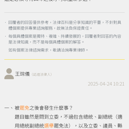
． 回覆者的回答僅供參考，法律百科是分享知識的平臺，不針對具
體個案提供專業諮詢服務，故無法負保證責任。
． 每個具體個案是獨特、複雜、持續發展的，回覆者對回答的內容
是法律知識，而不是每個具體個案的解答。
如有個案法律諮詢需求，敬請洽詢專業律師。
王琮儀
（認證法律人）
2025-04-24 10:21
被
罷免
之後會發生什麼事？
題目雖然是問到立委，不過包含總統、副總統（適
用總統副總統
選舉
罷免法），以及立委、議員、縣