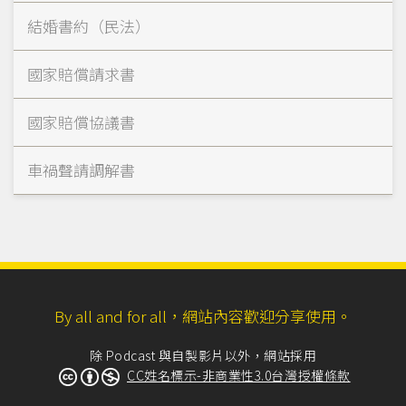
結婚書約（民法）
國家賠償請求書
國家賠償協議書
車禍聲請調解書
By all and for all，網站內容歡迎分享使用。
除 Podcast 與自製影片以外，網站採用
CC姓名標示-非商業性3.0台灣授權條款