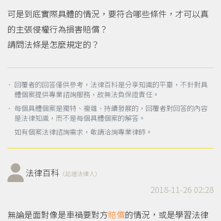
可是到底實際具體的情況，要符合哪些條件，才可以真
的主張侵權行為損害賠償？
請問法條是怎麼規定的？
． 回覆者的回答僅供參考，法律百科是分享知識的平臺，不針對具
體個案提供專業諮詢服務，故無法負保證責任。
． 每個具體個案是獨特、複雜、持續發展的，回覆者對回答的內容
是法律知識，而不是每個具體個案的解答。
如有個案法律諮詢需求，敬請洽詢專業律師。
法律百科
（認證法律人）
2018-11-26 02:28
無論是面對像是車禍要對方
賠償
的情況，或是學習法律