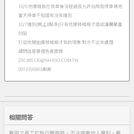
10/6 他挪棧板在我車後沒經過我允許佔用我停車場地
當天停車不知道有沒有撞到
10/7撞到{晚上8點多}只有他挪移棧板才造成護欄嚴重
凹陷
打從他開始挪移棧板才有的現象 對方不出來處理
請問這是要提告甚麼罪
ZXC865130@YAHOO.COM.TW
0973393803謝謝
相關問答
雇用之員工於執行職務時，不法侵害他人權利，雇