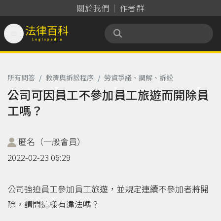
關於我們
作者群

法律百科 Legispedia
所有問答
/
救濟與訴訟程序
/
勞資爭議、調解、訴訟
公司可因員工不參加員工旅遊而開除員
工嗎？
匿名（一般會員）
2022-02-23 06:29
公司強迫員工參加員工旅遊，並規定連續不參加者將開
除，請問這樣有違法嗎？