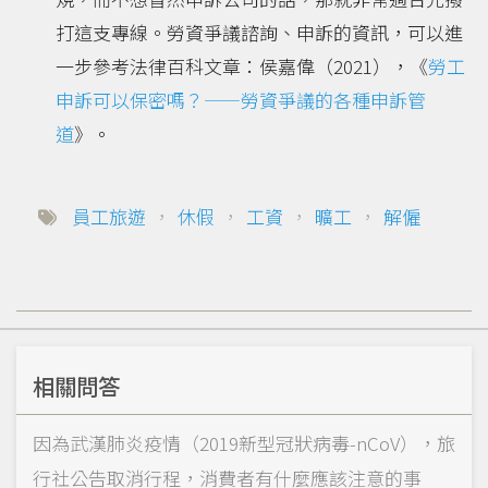
打這支專線。勞資爭議諮詢、申訴的資訊，可以進
一步參考法律百科文章：侯嘉偉（2021），《
勞工
申訴可以保密嗎？——勞資爭議的各種申訴管
道
》。
員工旅遊
，
休假
，
工資
，
曠工
，
解僱
相關問答
因為武漢肺炎疫情（2019新型冠狀病毒-nCoV），旅
行社公告取消行程，消費者有什麼應該注意的事