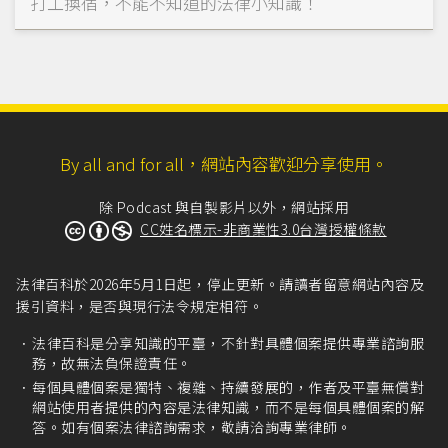
打工換宿，不能不知道的法律小知識！
By all and for all，網站內容歡迎分享使用。
除 Podcast 與自製影片以外，網站採用
CC姓名標示-非商業性3.0台灣授權條款
法律百科於2026年5月1日起，停止更新。請讀者留意網站內容及
援引資料，是否與現行法令規定相符。
法律百科是分享知識的平臺，不針對具體個案提供專業諮詢服
務，故無法負保證責任。
每個具體個案是獨特、複雜、持續發展的，作者及平臺無償對
網站使用者提供的內容是法律知識，而不是每個具體個案的解
答。如有個案法律諮詢需求，敬請洽詢專業律師。