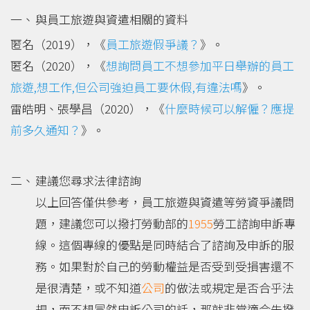
與員工旅遊與資遣相關的資料
匿名（2019），《
員工旅遊假爭議？
》。
匿名（2020），《
想詢問員工不想參加平日舉辦的員工
旅遊,想工作,但公司強迫員工要休假,有違法嗎
》。
雷皓明、張學昌（2020），《
什麼時候可以解僱？應提
前多久通知？
》。
建議您尋求法律諮詢
以上回答僅供參考，員工旅遊與資遣等勞資爭議問
題，建議您可以撥打勞動部的
1955
勞工諮詢申訴專
線。這個專線的優點是同時結合了諮詢及申訴的服
務。如果對於自己的勞動權益是否受到受損害還不
是很清楚，或不知道
公司
的做法或規定是否合乎法
規，而不想冒然申訴公司的話，那就非常適合先撥