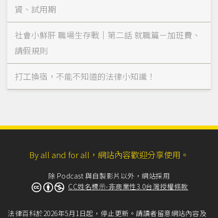
資、試用期
社會小鮮肝 職場生存戰｜第二話 就職篇－加班費、
請假規則
打工換宿，不能不知道的法律小知識！
By all and for all，網站內容歡迎分享使用。
除 Podcast 與自製影片以外，網站採用
CC姓名標示-非商業性3.0台灣授權條款
法律百科於2026年5月1日起，停止更新。請讀者留意網站內容及