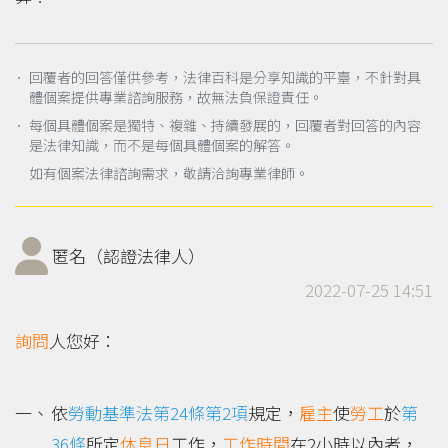
． 回覆者的回答僅供參考，法律百科是分享知識的平臺，不針對具
體個案提供專業諮詢服務，故無法負保證責任。
． 每個具體個案是獨特、複雜、持續發展的，回覆者對回答的內容
是法律知識，而不是每個具體個案的解答。
如有個案法律諮詢需求，敬請洽詢專業律師。
匿名（認證法律人）
2022-07-25 14:51
詢問
人您好：
依
勞動基準法第24條第2項
規定，
雇主
使
勞工
於
第
36條
所定
休息日
工作，
工作時間
在2小時以內者，