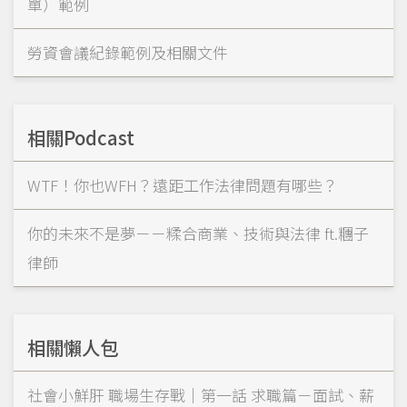
單）範例
勞資會議紀錄範例及相關文件
相關Podcast
WTF！你也WFH？遠距工作法律問題有哪些？
你的未來不是夢－－糅合商業、技術與法律 ft.糰子
律師
相關懶人包
社會小鮮肝 職場生存戰｜第一話 求職篇－面試、薪