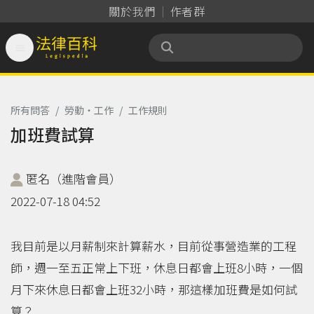
關於我們
作者群

法律百科 Legispedia
所有問答
/
勞動‧工作
/
工作規則
加班費試算
匿名（進階會員）
2022-07-18 04:52
我目前是以月薪制來計算薪水，目前從事營造業的工程
師，週一至五正常上下班，休息日都會上班8小時，一個
月下來休息日都會上班32小時，那這樣加班費是如何試
算？