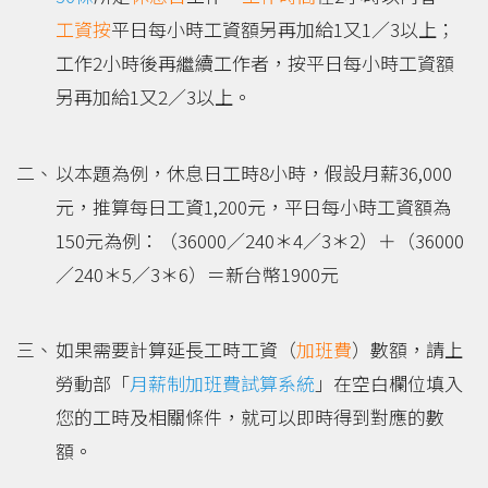
工資
按
平日每小時工資額另再加給1又1／3以上；
工作2小時後再繼續工作者，按平日每小時工資額
另再加給1又2／3以上。
以本題為例，休息日工時8小時，假設月薪36,000
元，推算每日工資1,200元，平日每小時工資額為
150元為例：（36000／240＊4／3＊2）＋（36000
／240＊5／3＊6）＝新台幣1900元
如果需要計算延長工時工資（
加班費
）數額，請上
勞動部「
月薪制加班費試算系統
」在空白欄位填入
您的工時及相關條件，就可以即時得到對應的數
額。