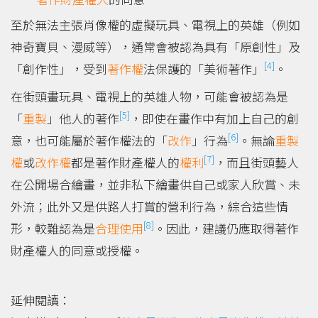
至於無法主張肖像權的虛擬玩具、電視上的英雄（例如
神奇寶貝、漫威等），通常會被認為具有「原創性」及
[4]
「創作性」，受到
著作權
法保護的「美術著作」
。
在街頭畫玩具、電視上的英雄人物，可能會被認為是
[5]
「
重製
」他人的著作
，即使在畫作中有加上自己的創
[6]
意，也可能屬於著作權法的「
改作
」行為
。無論
重製
[7]
權
或
改作權
都是著作財產權人的
權利
，而且街頭藝人
在公開場合繪畫，並非私下繪畫供自己或家人欣賞、未
外流；此外又是供路人打賞的營利行為，綜合這些情
[8]
形，較難認為是
合理使用
。因此，建議仍應取得著作
財產權人的同意或授權。
延伸閱讀：