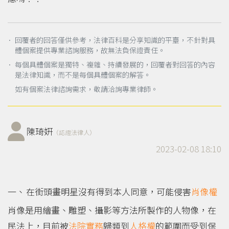
． 回覆者的回答僅供參考，法律百科是分享知識的平臺，不針對具
體個案提供專業諮詢服務，故無法負保證責任。
． 每個具體個案是獨特、複雜、持續發展的，回覆者對回答的內容
是法律知識，而不是每個具體個案的解答。
如有個案法律諮詢需求，敬請洽詢專業律師。
陳琦姸
（認證法律人）
2023-02-08 18:10
在街頭畫明星沒有得到本人同意，可能侵害
肖像權
肖像是用繪畫、雕塑、攝影等方法所製作的人物像，在
民法上，目前被
法院實務
歸類到
人格權
的範圍而受到保