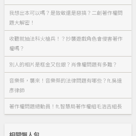
我想出本可以嗎？是致敬還是惡搞？二創著作權問
題大解密！
收聽就抽法科火槍兵！？抄襲遊戲角色會侵害著作
權嗎？
別人的相片是框金又包銀？肖像權問題有多難？
音樂祭，襲來！音樂祭的法律問題有哪些？ft.吳達
彥律師
著作權問題總動員！ft.智慧局著作權組毛浩吉組長
相關懶人包