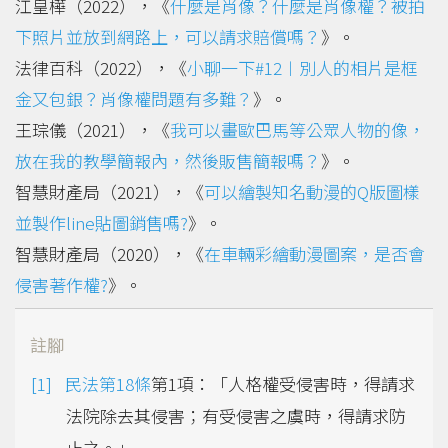
江皇樺（2022），《
什麼是肖像？什麼是肖像權？被拍
下照片並放到網路上，可以請求賠償嗎？
》。
法律百科（2022），《
小聊一下#12︱別人的相片是框
金又包銀？肖像權問題有多難？
》。
王琮儀（2021），《
我可以畫歐巴馬等公眾人物的像，
放在我的教學簡報內，然後販售簡報嗎？
》。
智慧財產局（2021），《
可以繪製知名動漫的Q版圖樣
並製作line貼圖銷售嗎?
》。
智慧財產局（2020），《
在車輛彩繪動漫圖案，是否會
侵害著作權?
》。
註腳
民法第18條
第1項：「人格權受侵害時，得請求
法院除去其侵害；有受侵害之虞時，得請求防
止之。」