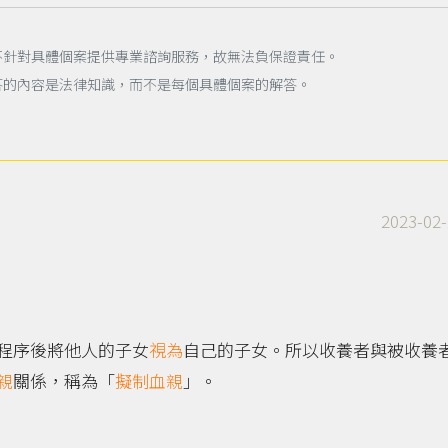
不針對具體個案提供專業諮詢服務，故無法負保證責任。
答的內容是法律知識，而不是每個具體個案的解答。
2023-02-
程序後將他人的子女
視為
自己的子女。所以收養者與被收養
親
關係，稱為「
擬制血親
」。