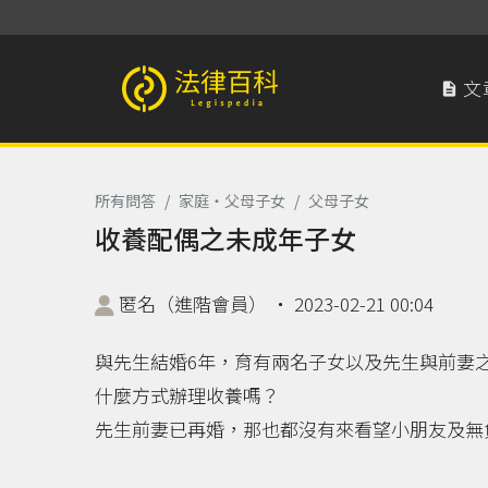
文

法律百科 Legispedia
所有問答
/
家庭‧父母子女
/
父母子女
收養配偶之未成年子女
匿名（進階會員）
‧
2023-02-21 00:04
與先生結婚6年，育有兩名子女以及先生與前妻
什麼方式辦理收養嗎？
先生前妻已再婚，那也都沒有來看望小朋友及無