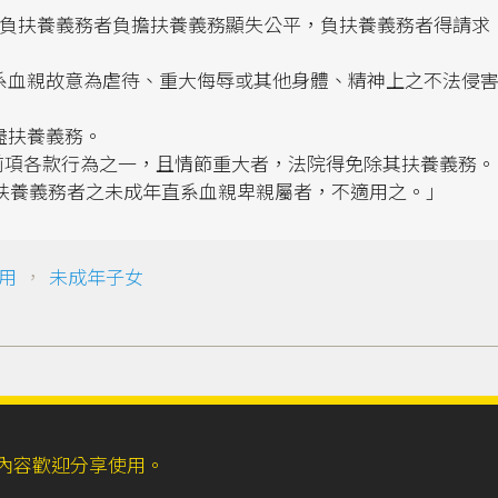
由負扶養義務者負擔扶養義務顯失公平，負扶養義務者得請求
系血親故意為虐待、重大侮辱或其他身體、精神上之不法侵
盡扶養義務。
有前項各款行為之一，且情節重大者，法院得免除其扶養義務。
為負扶養義務者之未成年直系血親卑親屬者，不適用之。」
用
，
未成年子女
ll，網站內容歡迎分享使用。