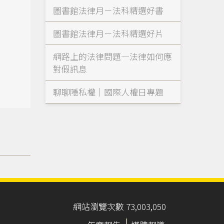
圖書館法律月－法科精選好書
圖書館法律月－法科精選好片
害
網路上的法律問題—法律如何應
對假訊息
聊聊隱私權｜國際人權日專題
網站瀏覽次數 73,003,050