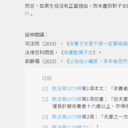
而言，如果生母沒有正當理由，而未盡到對子女
[4]
。
延伸閱讀：
司法院（2019），《
收養子女是不是一定要經過
法律百科問答，《
收養配偶子女
》。
郭靜儒（2023），《
父母自小離家，多年後突然
註腳
民法第1073條
第1項本文：「收養
民法第1073條
第1項但書：「但夫
僅長於被收養者十六歲以上，亦得
民法第1073條
第2項：「夫妻之一
民法第1118條之1
：「