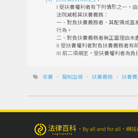
I 受扶養權利者有下列情形之一，
法院減輕其扶養義務：
一、對負扶養義務者、其配偶或直
行為。
二、對負扶養義務者無正當理由未
II 受扶養權利者對負扶養義務者
III 前二項規定，受扶養權利者
收養
，
擬制血親
，
扶養義務
，
扶養費
‧
By all and for a