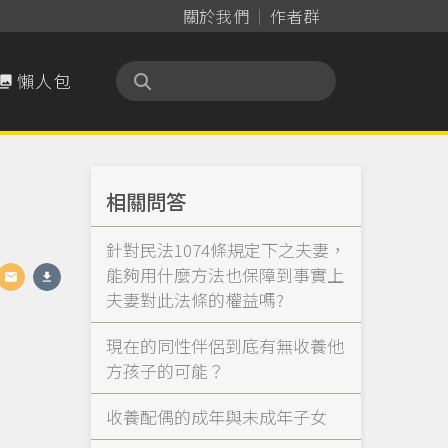
關於我們
作者群
懶人包

相關問答
針對民法1074條規定下之夫妻，
能夠用什麼方法也保障到事實上
夫妻對此法條的權益嗎?
現在的同性伴侶到底有無收養他
方孩子的可能？
收養配偶的成年與未成年子女