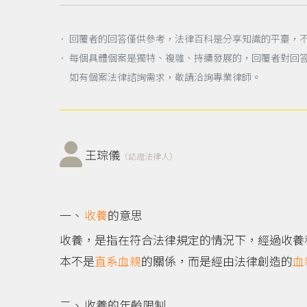
． 回覆者的回答僅供參考，法律百科是分享知識的平臺，
． 每個具體個案是獨特、複雜、持續發展的，回覆者對回
如有個案法律諮詢需求，敬請洽詢專業律師。
王琮儀
（認證法律人）
收養
的意思
收養，是指在符合法律規定的情況下，經過收養
本不是
直系血親
的關係，而是經由法律創造的
血
收養的年齡限制