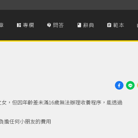
章
專欄
問答
辭典
範本




之女，但因年齡差未滿16歲無法辦理收養程序，能透過
負擔任何小朋友的費用