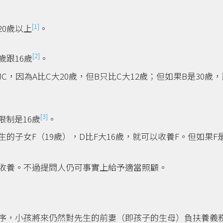
[1]
0歲以上
。
[2]
歲跟16歲
。
C，因為A比C大20歲，但B只比C大12歲；但如果B是30歲，
[3]
制是16歲
。
生的子女F（19歲），D比F大16歲，就可以收養F。但如果F是
收養。不過提問人仍可事實上給予適當照顧。
序，小孩將來仍然對先生的前妻（即孩子的生母）負扶養義