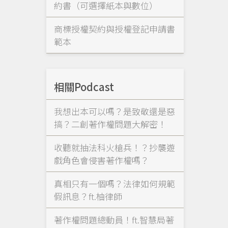
約書（可選擇紙本與數位）
商標授權契約與授權登記申請書
範本
相關Podcast
我想出本可以嗎？是致敬還是惡
搞？二創著作權問題大解密！
收聽就抽法科火槍兵！？抄襲遊
戲角色會侵害著作權嗎？
真相只有一個嗎？法律如何規範
假訊息？ft.柚律師
著作權問題總動員！ft.智慧局著