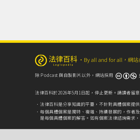
‧
By all and for a
除 Podcast 與自製影片以外，網站採用
法律百科於2026年5月1日起，停止更新。請讀者
法律百科是分享知識的平臺，不針對具體個案提供
每個具體個案是獨特、複雜、持續發展的，作者及
是每個具體個案的解答。如有個案法律諮詢需求，