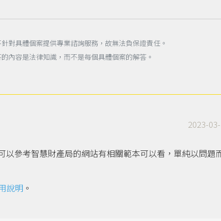
不針對具體個案提供專業諮詢服務，故無法負保證責任。
答的內容是法律知識，而不是每個具體個案的解答。
2023-03-
可以參考智慧財產局的網站有相關範本可以看，單純以問題
用說明
。