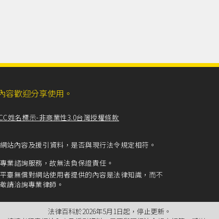
ll，網站內容歡迎分享使用。
CC姓名標示-非商業性3.0台灣授權條款
留意網站內容及援引資料，是否與現行法令規定相符。
專業諮詢服務，故無法負保證責任。
平臺無償對網站使用者提供的內容是法律知識，而不
敬請洽詢專業律師。
法律百科於2026年5月1日起，停止更新。