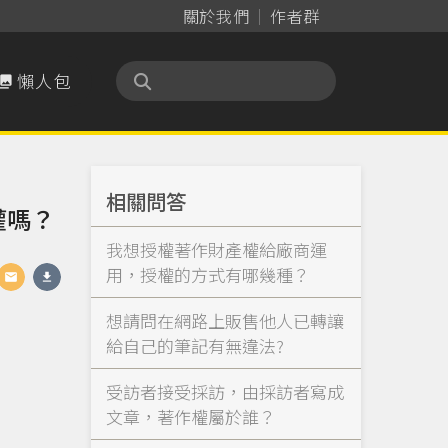
關於我們
作者群
懶人包

相關問答
權嗎？
我想授權著作財產權給廠商運
用，授權的方式有哪幾種？
想請問在網路上販售他人已轉讓
給自己的筆記有無違法?
受訪者接受採訪，由採訪者寫成
文章，著作權屬於誰？