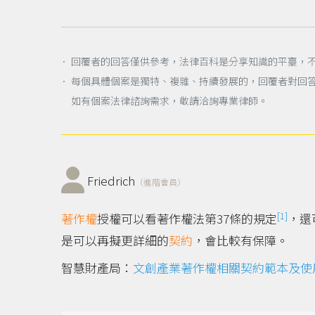
． 回覆者的回答僅供參考，法律百科是分享知識的平臺，
． 每個具體個案是獨特、複雜、持續發展的，回覆者對回
如有個案法律諮詢需求，敬請洽詢專業律師。
Friedrich
（進階會員）
[1]
著作權
授權可以看著作權法第37條的規定
，還
是可以再擬更詳細的
契約
，會比較有保障。
智慧財產局：
文創產業著作權相關契約範本及使