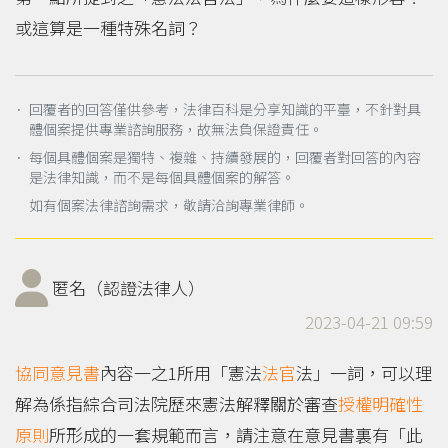
或這算是一種特殊名詞？
． 回覆者的回答僅供參考，法律百科是分享知識的平臺，不針對具
體個案提供專業諮詢服務，故無法負保證責任。
． 每個具體個案是獨特、複雜、持續發展的，回覆者對回答的內容
是法律知識，而不是每個具體個案的解答。
如有個案法律諮詢需求，敬請洽詢專業律師。
匿名（認證法律人）
2023-04-21 09:59
協同意見書
內容一之1所用「憲法
法官
法」一詞，可以理
解為係指綜合司法院歷來憲法解釋關於審查
授權明確性
原則
所形成的一套規範而言，請注意在意見書裏有「此