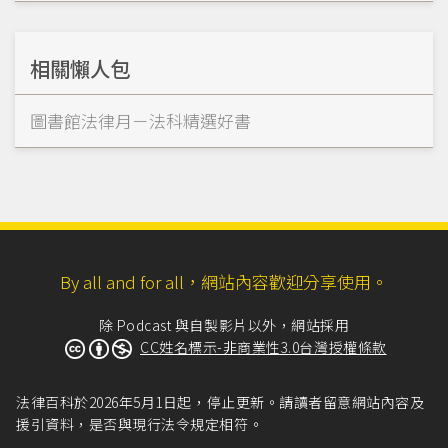
相關懶人包
圖書館法律月－法科精選好書
By all and for all，網站內容歡迎分享使用。
除 Podcast 與自製影片以外，網站採用
CC姓名標示-非商業性3.0台灣授權條款
法律百科於2026年5月1日起，停止更新。請讀者留意網站內容及
援引資料，是否與現行法令規定相符。