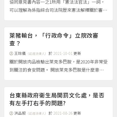
協同意見書內容一之1所用「憲法法官法」一詞，
可以理解為係指綜合司法院歷來憲法解釋關於審查
授權明確性原則所形成的一套規範而言，請注意在
意見書裏有「此一憲法上法官法仍處於發展中」的
文句，便能明瞭此項審查標準仍在累積發展中，並
萊豬輸台，「行政命令」立院改審
非已經有此法律存在。...
查？
（more...）
王琮儀
於
2021-10-01
更新
（認證法律人）
關於開放肉品檢驗出萊克多巴胺，是2020年非常受
到關注的食安問題。 開放萊克多巴胺是什麼意
思？相關行政命令的性質是什麼？ 萊克多巴胺與
動物用藥殘留標準 萊克多巴胺是一種飼料添加
物，可以達到增加動物瘦肉比例的效果，具有這種
台東縣政府衛生局開罰文化處，是否
效果的添加物俗稱「瘦...
有左手打右手的問題?
（more...）
洪品毅
於
2021-08-26
更新
（認證法律人）