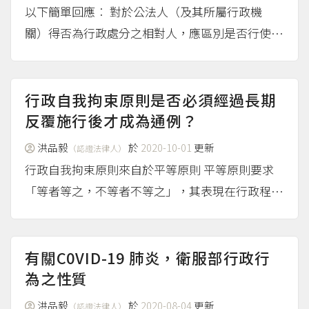
以下簡單回應︰ 對於公法人（及其所屬行政機
關）得否為行政處分之相對人，應區別是否行使公
權力而定。倘公法人立於高權主體地位行使公權
力，則其不得為行政處分的規制對象，蓋機關行使
公權力間應相互尊重，而欠缺（行政處分所具有
行政自我拘束原則是否必須經過長期
的）從屬關係；倘公法...
反覆施行後才成為通例？
（more...）
洪品毅
於
2020-10-01
更新
（認證法律人）
行政自我拘束原則來自於平等原則 平等原則要求
「等者等之，不等者不等之」，其表現在行政程序
法第6條「行政行為，非有正當理由，不得為差別
待遇。」 因此，行政機關行使裁量權時，不得違
反過去一貫的行政實務。由於裁量基準屬於內部規
有關C0VID-19 肺炎，衛服部行政行
定，因此，人民不得主...
為之性質
（more...）
洪品毅
於
2020-08-04
更新
（認證法律人）