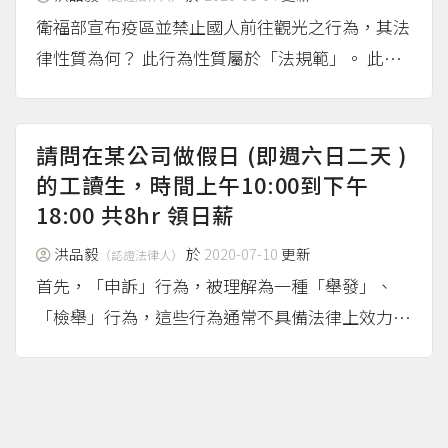
衛福部宣布疫區並禁止國人前往觀光之行為，其法
律性質為何？ 此行為性質屬於「法規範」。 此問
題涉及行政機關所作的行為，到底是「行政處分」
還是「法規範」之爭議。由於衛福部宣佈禁止國人
前往疫區進行觀光，是對於不特定多數人所為，亦
請問在某公司做假日 (即週六日二天 )
即誰要出國觀光、誰...
的工讀生，時間上午10:00到下午
（more...）
18:00 共8hr 領日薪
洪品毅
於
2020-07-10
更新
（認證法律人）
首先，「申訴」行為，被理解為一種「舉發」、
「檢舉」行為，這些行為通常不具備法律上效力，
因此，行政機關接到民眾的檢舉或申訴，就算真的
有違法行為，人民也沒有「權利」要求行政機關應
該依法開罰。例如，檢舉路邊違停、闖紅燈等等。
縱使行政機關明知有人...
（more...）