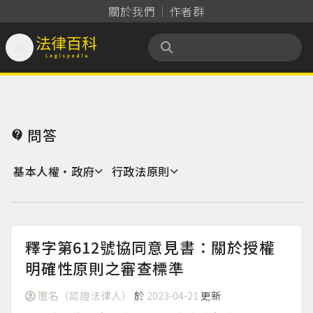
關於我們
作者群

法律百科 Legispedia
問答

基本人權‧政府
行政法原則
釋字第612號協同意見書：關於授權
明確性原則之審查標準
匿名（認證法律人）
於
2023-04-21
更新